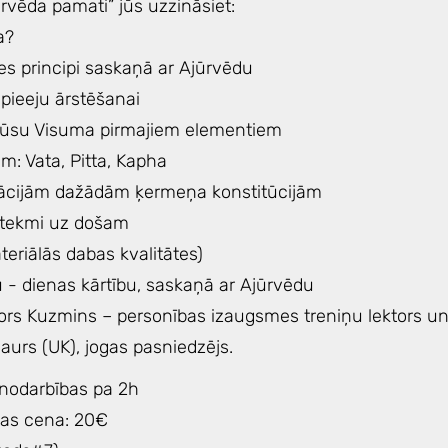
rvēda pamati” jūs uzzināsiet:
a?
es principi saskaņā ar Ajūrvēdu
 pieeju ārstēšanai
mūsu Visuma pirmajiem elementiem
m: Vata, Pitta, Kapha
ācijām dažādām ķermeņa konstitūcijām
etekmi uz došam
teriālās dabas kvalitātes)
u - dienas kārtību, saskaņā ar Ajūrvēdu
rs Kuzmins – personības izaugsmes treniņu lektors un
aurs (UK), jogas pasniedzējs.
 nodarbības pa 2h
bas cena: 20€