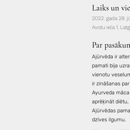
Laiks un vi
2022. gada 28. jū
Avotu iela 1, Lat
Par pasāku
Ajūrvēda ir alte
pamati bija uzra
vienotu veselumu
ir zināšanas par
Ayurveda māca m
aprēķināt diētu,
Ajūrvēdas pamatu
dzīves ilgumu.