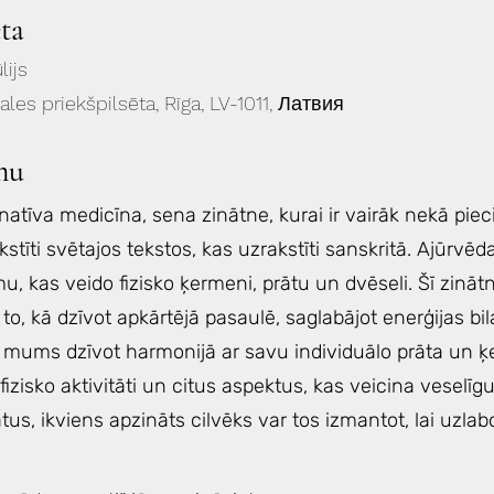
eta
lijs
gales priekšpilsēta, Rīga, LV-1011, Латвия
mu
rnatīva medicīna, sena zinātne, kurai ir vairāk nekā piec
kstīti svētajos tekstos, kas uzrakstīti sanskritā. Ajūrvēd
, kas veido fizisko ķermeni, prātu un dvēseli. Šī zinātne
 to, kā dzīvot apkārtējā pasaulē, saglabājot enerģijas bi
ums dzīvot harmonijā ar savu individuālo prāta un ķer
 fizisko aktivitāti un citus aspektus, kas veicina veselīg
s, ikviens apzināts cilvēks var tos izmantot, lai uzlabo