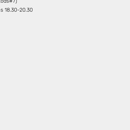
(kods#7)
ās 18.30-20.30