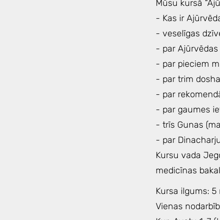
Mūsu kursā “Ajū
- Kas ir Ajūrvēd
- veselīgas dzīv
- par Ajūrvēdas
- par pieciem 
- par trim dosha
- par rekomend
- par gaumes i
- trīs Gunas (ma
- par Dinacharj
Kursu vada Jego
medicīnas bakal
Kursa ilgums: 5
Vienas nodarbī