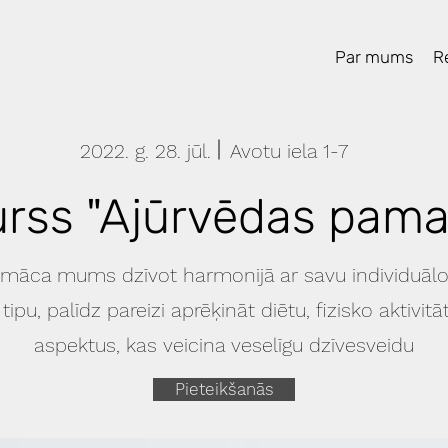
Par mums
Re
2022. g. 28. jūl.
Avotu iela 1-7
rss "Ajūrvēdas pama
 māca mums dzīvot harmonijā ar savu individuālo
ipu, palīdz pareizi aprēķināt diētu, fizisko aktivitāt
aspektus, kas veicina veselīgu dzīvesveidu
Pieteikšanās