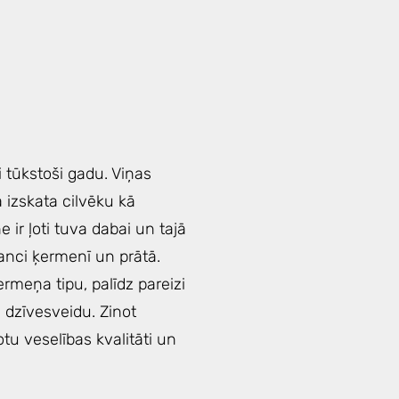
i tūkstoši gadu. Viņas
a izskata cilvēku kā
 ir ļoti tuva dabai un tajā
lanci ķermenī un prātā.
meņa tipu, palīdz pareizi
u dzīvesveidu. Zinot
tu veselības kvalitāti un