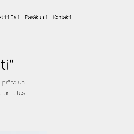
trīti Bali
Pasākumi
Kontakti
ti"
 prāta un
i un citus