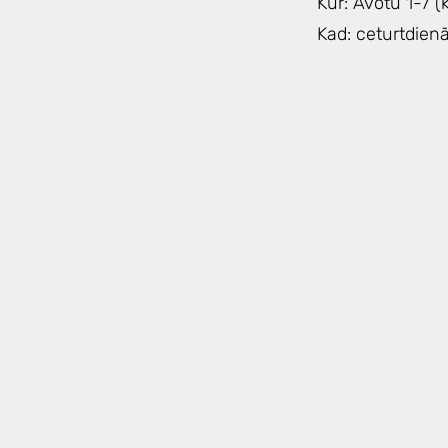
Kur: Avotu 1-7 
Kad: ceturtdien