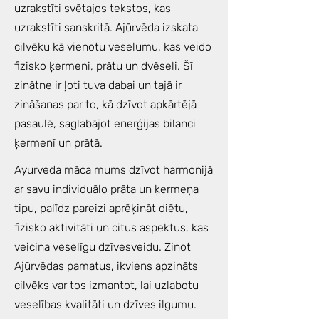
uzrakstīti svētajos tekstos, kas
uzrakstīti sanskritā. Ajūrvēda izskata
cilvēku kā vienotu veselumu, kas veido
fizisko ķermeni, prātu un dvēseli. Šī
zinātne ir ļoti tuva dabai un tajā ir
zināšanas par to, kā dzīvot apkārtējā
pasaulē, saglabājot enerģijas bilanci
ķermenī un prātā.
Ayurveda māca mums dzīvot harmonijā
ar savu individuālo prāta un ķermeņa
tipu, palīdz pareizi aprēķināt diētu,
fizisko aktivitāti un citus aspektus, kas
veicina veselīgu dzīvesveidu. Zinot
Ajūrvēdas pamatus, ikviens apzināts
cilvēks var tos izmantot, lai uzlabotu
veselības kvalitāti un dzīves ilgumu.