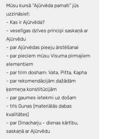
Mūsu kursā “Ajūrvēda pamati” jūs
uzzināsiet:
- Kas ir Ajūrvēda?
- veselīgas dzīves principi saskaņā ar
Ajūrvēdu
- par Ajūrvēdas pieeju ārstēšanai
- par pieciem mūsu Visuma pirmajiem
elementiem
- par trim dosham: Vata, Pitta, Kapha
- par rekomendācijām dažādām
ķermeņa konstitūcijām
- par gaumes ietekmi uz došam
- trīs Gunas (materiālās dabas
kvalitātes)
- par Dinacharju - dienas kārtību,
saskaņā ar Ajūrvēdu