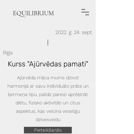
EQUILIBRIUM
2022. g. 24. sept.
Rīga
Kurss "Ajūrvēdas pamati"
Ajūrvēda māca mums dzīvot
harmonijā ar savu individuālo prāta un
ķermeņa tipu, palīdz pareizi aprēķināt
diētu, fizisko aktivitāti un citus
aspektus, kas veicina veselīgu
dzīvesveidu
Pieteikšanās