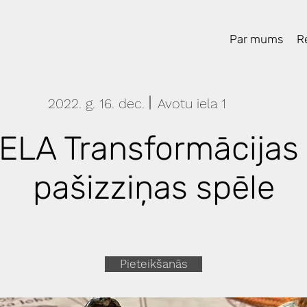
Par mums
Re
2022. g. 16. dec.
Avotu iela 1
ELA Transformācijas
pašizziņas spēle
Pieteikšanās