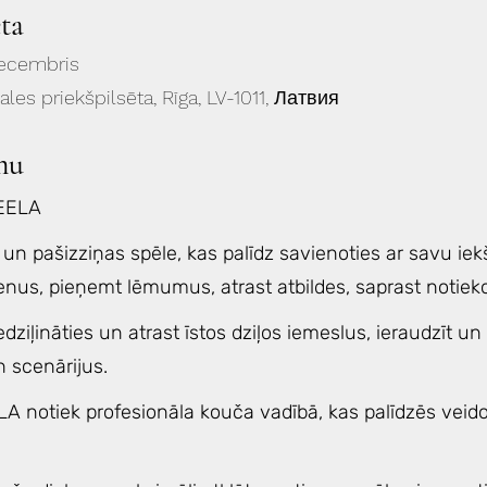
eta
decembris
gales priekšpilsēta, Rīga, LV-1011, Латвия
mu
EELA
un pašizziņas spēle, kas palīdz savienoties ar savu iekš
nus, pieņemt lēmumus, atrast atbildes, saprast notiekoš
edziļināties un atrast īstos dziļos iemeslus, ieraudzīt un
 scenārijus.
A notiek profesionāla kouča vadībā, kas palīdzēs veido