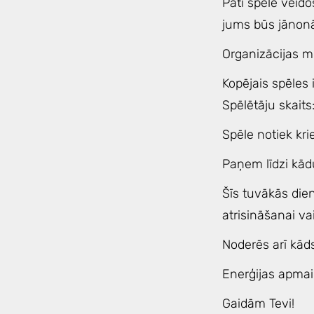
Pati spēle veido
jums būs jānonāk 
Organizācijas m
Kopējais spēles
Spēlētāju skaits:
Spēle notiek kri
Paņem līdzi kād
Šīs tuvākās die
atrisināšanai va
Noderēs arī kād
Enerģijas apma
Gaidām Tevi!