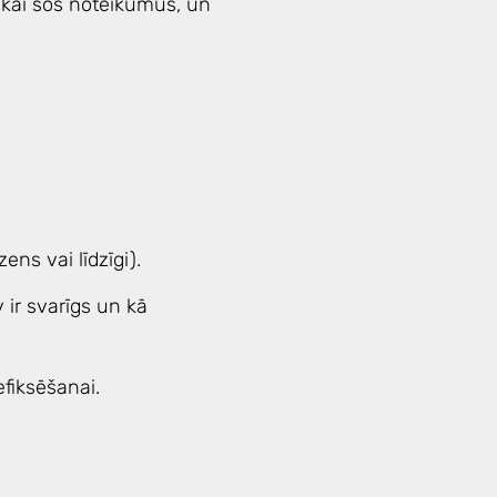
tikai šos noteikumus, un
ns vai līdzīgi).
ir svarīgs un kā
fiksēšanai.