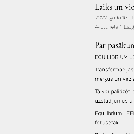
Laiks un vi
2022. gada 16. 
Avotu iela 1, Lat
Par pasāku
EQUILIBRIUM L
Transformācijas 
mērķus un virzie
Tā var palīdzēt i
uzstādījumus un
Equilibrium LEEL
fokusētāk.