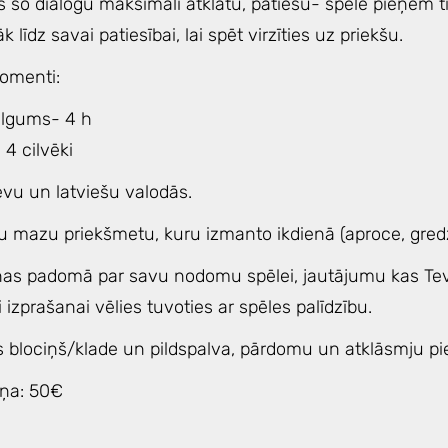
s šo dialogu maksimāli atklātu, patiesu- spēle pieņem 
līdz savai patiesībai, lai spēt virzīties uz priekšu.
omenti:
 ilgums- 4 h
 4 cilvēki
evu un latviešu valodās.
u mazu priekšmetu, kuru izmanto ikdienā (aproce, gredze
nas padomā par savu nodomu spēlei, jautājumu kas Tev 
i izprašanai vēlies tuvoties ar spēles palīdzību.
s blociņš/klade un pildspalva, pārdomu un atklāsmju pie
iņa: 50€