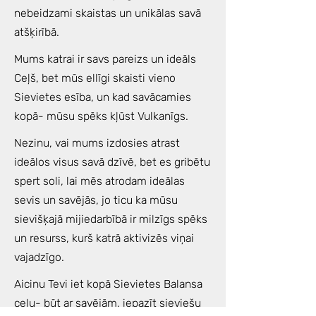
nebeidzami skaistas un unikālas savā
atšķirībā.
Mums katrai ir savs pareizs un ideāls
Ceļš, bet mūs ellīgi skaisti vieno
Sievietes esība, un kad savācamies
kopā- mūsu spēks kļūst Vulkanīgs.
Nezinu, vai mums izdosies atrast
ideālos visus savā dzīvē, bet es gribētu
spert soli, lai mēs atrodam ideālas
sevis un savējās, jo ticu ka mūsu
sievišķajā mijiedarbībā ir milzīgs spēks
un resurss, kurš katrā aktivizēs viņai
vajadzīgo.
Aicinu Tevi iet kopā Sievietes Balansa
ceļu- būt ar savējām, iepazīt sieviešu