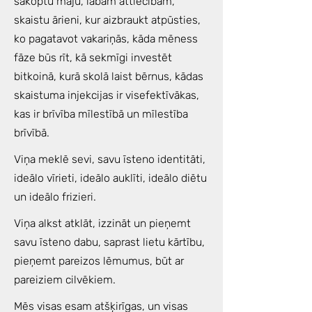
sakoptu māju, labām attiecībām,
skaistu ārieni, kur aizbraukt atpūsties,
ko pagatavot vakariņās, kāda mēness
fāze būs rīt, kā sekmīgi investēt
bitkoinā, kurā skolā laist bērnus, kādas
skaistuma injekcijas ir visefektīvākas,
kas ir brīvība mīlestībā un mīlestība
brīvībā.
Viņa meklē sevi, savu īsteno identitāti,
ideālo vīrieti, ideālo auklīti, ideālo diētu
un ideālo frizieri.
Viņa alkst atklāt, izzināt un pieņemt
savu īsteno dabu, saprast lietu kārtību,
pieņemt pareizos lēmumus, būt ar
pareiziem cilvēkiem.
Mēs visas esam atšķirīgas, un visas