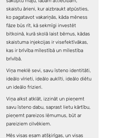
sakoptu māju, labām attiecībām,
skaistu ārieni, kur aizbraukt atpūsties,
ko pagatavot vakariņās, kāda mēness
fāze būs rīt, kā sekmīgi investēt
bitkoinā, kurā skolā laist bērnus, kādas
skaistuma injekcijas ir visefektīvākas,
kas ir brīvība mīlestībā un mīlestība
brīvībā.
Viņa meklē sevi, savu īsteno identitāti,
ideālo vīrieti, ideālo auklīti, ideālo diētu
un ideālo frizieri.
Viņa alkst atklāt, izzināt un pieņemt
savu īsteno dabu, saprast lietu kārtību,
pieņemt pareizos lēmumus, būt ar
pareiziem cilvēkiem.
Mēs visas esam atšķirīgas, un visas