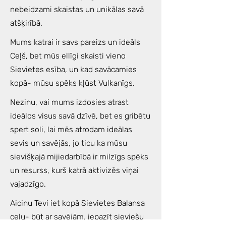
nebeidzami skaistas un unikālas savā
atšķirībā.
Mums katrai ir savs pareizs un ideāls
Ceļš, bet mūs ellīgi skaisti vieno
Sievietes esība, un kad savācamies
kopā- mūsu spēks kļūst Vulkanīgs.
Nezinu, vai mums izdosies atrast
ideālos visus savā dzīvē, bet es gribētu
spert soli, lai mēs atrodam ideālas
sevis un savējās, jo ticu ka mūsu
sievišķajā mijiedarbībā ir milzīgs spēks
un resurss, kurš katrā aktivizēs viņai
vajadzīgo.
Aicinu Tevi iet kopā Sievietes Balansa
ceļu- būt ar savējām, iepazīt sieviešu