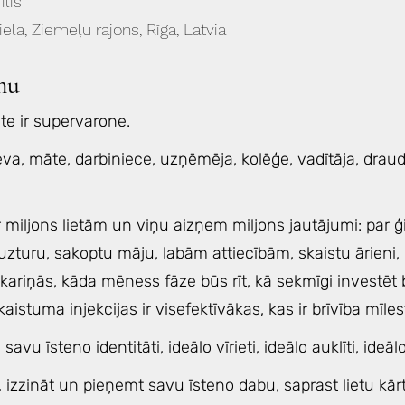
īlis
ela, Ziemeļu rajons, Rīga, Latvia
mu
te ir supervarone.
ieva, māte, darbiniece, uzņēmēja, kolēģe, vadītāja, draudz
 miljons lietām un viņu aizņem miljons jautājumi: par ģ
zturu, sakoptu māju, labām attiecībām, skaistu ārieni, 
ariņās, kāda mēness fāze būs rīt, kā sekmīgi investēt bi
aistuma injekcijas ir visefektīvākas, kas ir brīvība mīles
savu īsteno identitāti, ideālo vīrieti, ideālo auklīti, ideāl
t, izzināt un pieņemt savu īsteno dabu, saprast lietu kā