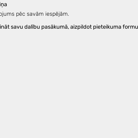
iņa
dojums pēc savām iespējām.
nāt savu dalību pasākumā, aizpildot pieteikuma formu