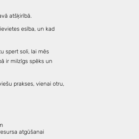
vā atšķirībā.
Sievietes esība, un kad
 spert soli, lai mēs
bā ir milzīgs spēks un
viešu prakses, vienai otru,
ām
resursa atgūšanai