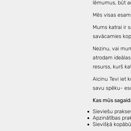
lēmumus, būt ar
Mēs visas esam 
Mums katrai ir s
savācamies kop
Nezinu, vai mums
atrodam ideālas 
resurss, kurš ka
Aicinu Tevi iet 
savu spēku- eso
Kas mūs sagai
Sieviešu prakse
Apzinātības pra
Sievišķā kopāb