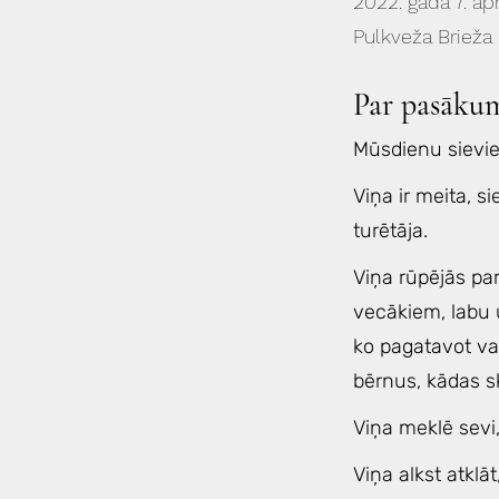
2022. gada 7. apr
Pulkveža Brieža i
Par pasāku
Mūsdienu sievie
Viņa ir meita, s
turētāja.
Viņa rūpējās par
vecākiem, labu u
ko pagatavot vak
bērnus, kādas sk
Viņa meklē sevi, 
Viņa alkst atklā