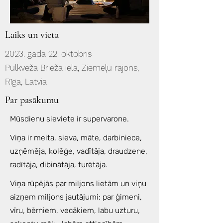
Laiks un vieta
2023. gada 22. oktobris
Pulkveža Brieža iela, Ziemeļu rajons,
Rīga, Latvia
Par pasākumu
Mūsdienu sieviete ir supervarone.
Viņa ir meita, sieva, māte, darbiniece,
uzņēmēja, kolēģe, vadītāja, draudzene,
radītāja, dibinātāja, turētāja.
Viņa rūpējās par miljons lietām un viņu
aizņem miljons jautājumi: par ģimeni,
vīru, bērniem, vecākiem, labu uzturu,