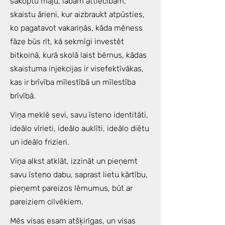
sakoptu māju, labām attiecībām,
skaistu ārieni, kur aizbraukt atpūsties,
ko pagatavot vakariņās, kāda mēness
fāze būs rīt, kā sekmīgi investēt
bitkoinā, kurā skolā laist bērnus, kādas
skaistuma injekcijas ir visefektīvākas,
kas ir brīvība mīlestībā un mīlestība
brīvībā.
Viņa meklē sevi, savu īsteno identitāti,
ideālo vīrieti, ideālo auklīti, ideālo diētu
un ideālo frizieri.
Viņa alkst atklāt, izzināt un pieņemt
savu īsteno dabu, saprast lietu kārtību,
pieņemt pareizos lēmumus, būt ar
pareiziem cilvēkiem.
Mēs visas esam atšķirīgas, un visas