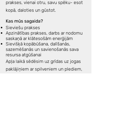
prakses, vienai otru, savu spēku- esot
kopā, daloties un gūstot.
Kas mūs sagaida?
Sieviešu prakses
Apzinātības prakses, darbs ar nodomu
saskaņā ar klātesošām enerģijām
Sievišķā kopābūšana, dalīšanās,
sazemēšanās un savienošanās sava
resursa atgūšanai
Apļa laikā sēdēsim uz grīdas uz jogas
paklājiņiem ar spilveniem un plediem,
mazliet kustēsimies, elposim,
iespējams gulēsim relaksācijas prakses
ietvaros.
Drēbes- ērtas priekš zemās
intensitātes kustības, elpošanas,
meditācijas.
Enerģijas apmaiņa