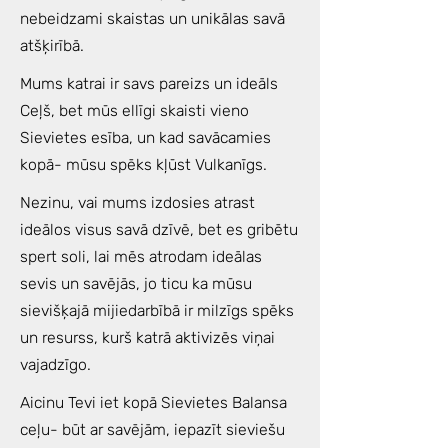
nebeidzami skaistas un unikālas savā
atšķirībā.
Mums katrai ir savs pareizs un ideāls
Ceļš, bet mūs ellīgi skaisti vieno
Sievietes esība, un kad savācamies
kopā- mūsu spēks kļūst Vulkanīgs.
Nezinu, vai mums izdosies atrast
ideālos visus savā dzīvē, bet es gribētu
spert soli, lai mēs atrodam ideālas
sevis un savējās, jo ticu ka mūsu
sievišķajā mijiedarbībā ir milzīgs spēks
un resurss, kurš katrā aktivizēs viņai
vajadzīgo.
Aicinu Tevi iet kopā Sievietes Balansa
ceļu- būt ar savējām, iepazīt sieviešu