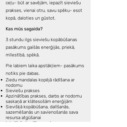
ceļu- būt ar savējām, iepazīt sieviešu
prakses, vienai otru, savu spēku- esot
kopā, daloties un gūstot.
Kas mūs sagaida?
3 stundu ilgs sieviešu kopābūšanas
pasākums gaišās enerģijās, priekā,
mīlestībā, spēkā.
Pie labiem laika apstākļiem- pasākums
notiks pie dabas.
Ziedu mandalas kopējā rādīšana ar
nodomu
Sieviešu prakses
Apzinātības prakses, darbs ar nodomu
saskaņā ar klātesošām enerģijām
Sievišķā kopābūšana, dalīšanās,
sazemēšanās un savienošanās sava
resursa atgūšanai
Intuitīvās kustības prakses