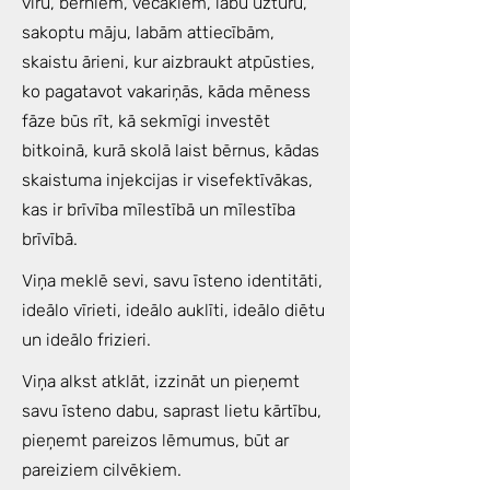
vīru, bērniem, vecākiem, labu uzturu,
sakoptu māju, labām attiecībām,
skaistu ārieni, kur aizbraukt atpūsties,
ko pagatavot vakariņās, kāda mēness
fāze būs rīt, kā sekmīgi investēt
bitkoinā, kurā skolā laist bērnus, kādas
skaistuma injekcijas ir visefektīvākas,
kas ir brīvība mīlestībā un mīlestība
brīvībā.
Viņa meklē sevi, savu īsteno identitāti,
ideālo vīrieti, ideālo auklīti, ideālo diētu
un ideālo frizieri.
Viņa alkst atklāt, izzināt un pieņemt
savu īsteno dabu, saprast lietu kārtību,
pieņemt pareizos lēmumus, būt ar
pareiziem cilvēkiem.