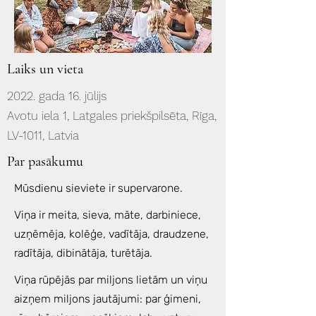
Laiks un vieta
2022. gada 16. jūlijs
Avotu iela 1, Latgales priekšpilsēta, Rīga,
LV-1011, Latvia
Par pasākumu
Mūsdienu sieviete ir supervarone.
Viņa ir meita, sieva, māte, darbiniece,
uzņēmēja, kolēģe, vadītāja, draudzene,
radītāja, dibinātāja, turētāja.
Viņa rūpējās par miljons lietām un viņu
aizņem miljons jautājumi: par ģimeni,