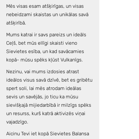
Mēs visas esam atšķirīgas, un visas
nebeidzami skaistas un unikālas savā
atšķirībā.
Mums katrai ir savs pareizs un ideāls
Ceļš, bet mūs ellīgi skaisti vieno
Sievietes esība, un kad savācamies
kopā- mūsu spēks kļūst Vulkanīgs.
Nezinu, vai mums izdosies atrast
ideālos visus savā dzīvē, bet es gribētu
spert soli, lai mēs atrodam ideālas
sevis un savējās, jo ticu ka mūsu
sievišķajā mijiedarbībā ir milzīgs spēks
un resurss, kurš katrā aktivizēs viņai
vajadzīgo.
Aicinu Tevi iet kopā Sievietes Balansa