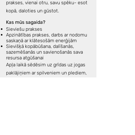
prakses, vienai otru, savu spēku- esot
kopā, daloties un gūstot.
Kas mūs sagaida?
Sieviešu prakses
Apzinātības prakses, darbs ar nodomu
saskaņā ar klātesošām enerģijām
Sievišķā kopābūšana, dalīšanās,
sazemēšanās un savienošanās sava
resursa atgūšanai
Apļa laikā sēdēsim uz grīdas uz jogas
paklājiņiem ar spilveniem un plediem,
mazliet kustēsimies, elposim,
iespējams gulēsim relaksācijas prakses
ietvaros.
Drēbes- ērtas priekš zemās
intensitātes kustības, elpošanas,
meditācijas.
Enerģijas apmaiņa