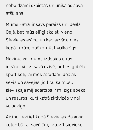
nebeidzami skaistas un unikālas savā
atšķirībā.
Mums katrai ir savs pareizs un ideāls
Ceļš, bet mūs ellīgi skaisti vieno
Sievietes esība, un kad savācamies
kopā- mūsu spēks kļūst Vulkanīgs.
Nezinu, vai mums izdosies atrast
ideālos visus savā dzīvē, bet es gribētu
spert soli, lai mēs atrodam ideālas
sevis un savējās, jo ticu ka mūsu
sievišķajā mijiedarbībā ir milzīgs spēks
un resurss, kurš katrā aktivizēs viņai
vajadzīgo.
Aicinu Tevi iet kopā Sievietes Balansa
ceļu- būt ar savējām, iepazīt sieviešu