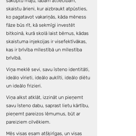
sakoptu māju, labām attiecībām,
skaistu ārieni, kur aizbraukt atpūsties,
ko pagatavot vakariņās, kāda mēness
fāze būs rīt, kā sekmīgi investēt
bitkoinā, kurā skolā laist bērnus, kādas
skaistuma injekcijas ir visefektīvākas,
kas ir brīvība mīlestībā un mīlestība
brīvībā.
Viņa meklē sevi, savu īsteno identitāti,
ideālo vīrieti, ideālo auklīti, ideālo diētu
un ideālo frizieri.
Viņa alkst atklāt, izzināt un pieņemt
savu īsteno dabu, saprast lietu kārtību,
pieņemt pareizos lēmumus, būt ar
pareiziem cilvēkiem.
Mēs visas esam atšķirīgas, un visas