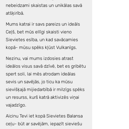
nebeidzami skaistas un unikālas savā
atšķirībā.
Mums katrai ir savs pareizs un ideāls
Ceļš, bet mūs ellīgi skaisti vieno
Sievietes esība, un kad savācamies
kopā- mūsu spēks kļūst Vulkanīgs.
Nezinu, vai mums izdosies atrast
ideālos visus savā dzīvē, bet es gribētu
spert soli, lai mēs atrodam ideālas
sevis un savējās, jo ticu ka mūsu
sievišķajā mijiedarbībā ir milzīgs spēks
un resurss, kurš katrā aktivizēs viņai
vajadzīgo.
Aicinu Tevi iet kopā Sievietes Balansa
ceļu- būt ar savējām, iepazīt sieviešu