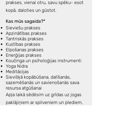
prakses, vienai otru, savu spēku- esot
kopā, daloties un gūstot.
Kas mūs sagaida?*
Sieviešu prakses
Apzinātības prakses
Tantriskās prakses
Kustības prakses
Elpošanas prakses
Enerģijas prakses
Koučinga un psiholoģijas instrumenti
Yoga Nidra
Meditācijas
Sievišķā kopābūšana, dalīšanās,
sazemēšanās un savienošanās sava
resursa atgūšanai
Apļa laikā sēdēsim uz grīdas uz jogas
paklājiņiem ar spilveniem un plediem,
mazliet kustēsimies, elposim,
iespējams gulēsim relaksācijas prakses
ietvaros.