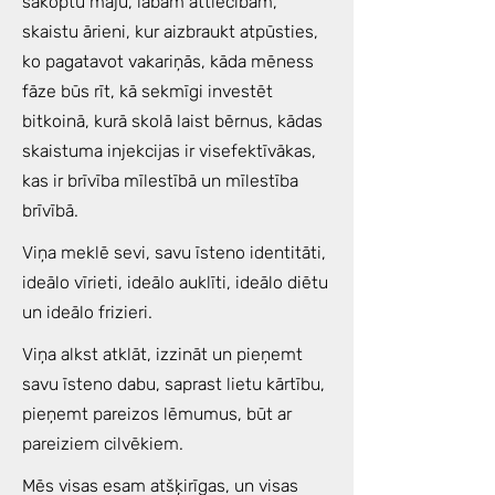
sakoptu māju, labām attiecībām,
skaistu ārieni, kur aizbraukt atpūsties,
ko pagatavot vakariņās, kāda mēness
fāze būs rīt, kā sekmīgi investēt
bitkoinā, kurā skolā laist bērnus, kādas
skaistuma injekcijas ir visefektīvākas,
kas ir brīvība mīlestībā un mīlestība
brīvībā.
Viņa meklē sevi, savu īsteno identitāti,
ideālo vīrieti, ideālo auklīti, ideālo diētu
un ideālo frizieri.
Viņa alkst atklāt, izzināt un pieņemt
savu īsteno dabu, saprast lietu kārtību,
pieņemt pareizos lēmumus, būt ar
pareiziem cilvēkiem.
Mēs visas esam atšķirīgas, un visas