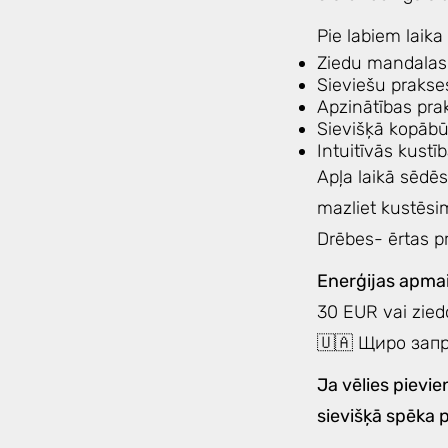
Pie labiem laik
Ziedu mandalas
Sieviešu prakse
Apzinātības pra
Sievišķā kopāb
Intuitīvās kustī
Apļa laikā sēdē
mazliet kustēsim
Drēbes- ērtas pr
Enerģijas apma
30 EUR vai zie
🇺🇦 Щиро запр
Ja vēlies pievi
sievišķā spēka