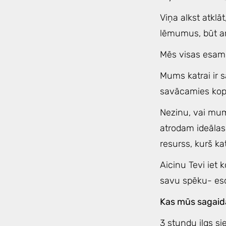
Viņa alkst atklā
lēmumus, būt ar
Mēs visas esam 
Mums katrai ir s
savācamies kop
Nezinu, vai mums
atrodam ideālas 
resurss, kurš ka
Aicinu Tevi iet 
savu spēku- eso
Kas mūs sagai
3 stundu ilgs s