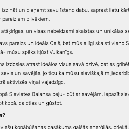
t, izzināt un pieņemt savu īsteno dabu, saprast lietu kā
 pareiziem cilvēkiem.
atšķirīgas, un visas nebeidzami skaistas un unikālas sa
avs pareizs un ideāls Ceļš, bet mūs ellīgi skaisti vieno 
ā- mūsu spēks kļūst Vulkanīgs.
 izdosies atrast ideālos visus savā dzīvē, bet es gribētu
sevis un savējās, jo ticu ka mūsu sievišķajā mijiedarbī
trā aktivizēs viņai vajadzīgo.
kopā Sievietes Balansa ceļu- būt ar savējām, iepazīt sie
t kopā, daloties un gūstot.
da?
ieviešu kopābūšanas pasākums gaišās enerģijās, priekā, 