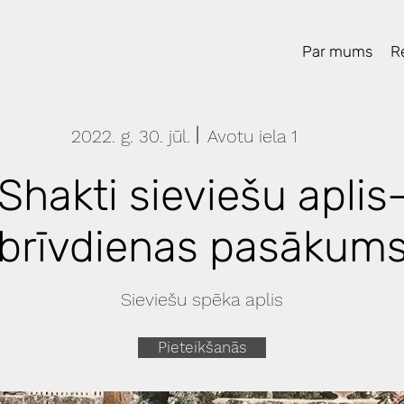
Par mums
Re
2022. g. 30. jūl.
Avotu iela 1
Shakti sieviešu aplis
brīvdienas pasākum
Sieviešu spēka aplis
Pieteikšanās