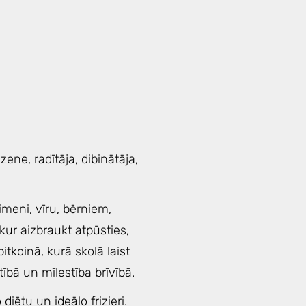
ene, radītāja, dibinātāja,
imeni, vīru, bērniem,
kur aizbraukt atpūsties,
tkoinā, kurā skolā laist
tībā un mīlestība brīvībā.
o diētu un ideālo frizieri.