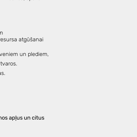
ām
resursa atgūšanai
lveniem un plediem,
tvaros.
as.
mos apļus un citus