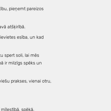
rtību, pieņemt pareizos
vā atšķirībā.
Sievietes esība, un kad
 spert soli, lai mēs
bā ir milzīgs spēks un
viešu prakses, vienai otru,
mīlestībā, spēkā.