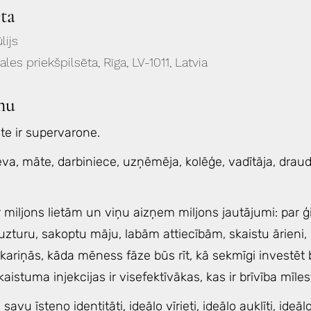
eta
lijs
gales priekšpilsēta, Rīga, LV-1011, Latvia
mu
te ir supervarone.
ieva, māte, darbiniece, uzņēmēja, kolēģe, vadītāja, draudz
 miljons lietām un viņu aizņem miljons jautājumi: par ģ
zturu, sakoptu māju, labām attiecībām, skaistu ārieni, 
ariņās, kāda mēness fāze būs rīt, kā sekmīgi investēt bi
aistuma injekcijas ir visefektīvākas, kas ir brīvība mīles
savu īsteno identitāti, ideālo vīrieti, ideālo auklīti, ideāl