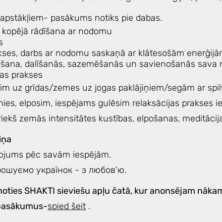
a apstākļiem- pasākums notiks pie dabas.
 kopējā rādīšana ar nodomu
s
kses, darbs ar nodomu saskaņā ar klātesošām enerģij
ūšana, dalīšanās, sazemēšanās un savienošanās sava 
bas prakses
sim uz grīdas/zemes uz jogas paklājiņiem/segām ar spi
ies, elposim, iespējams gulēsim relaksācijas prakses ie
iekš zemās intensitātes kustības, elpošanas, meditācij
iņa
dojums pēc savām iespējām.
ошуємо українок - з любов'ю.
enoties SHAKTI sieviešu apļu čatā, kur anonsējam nāka
 pasākumus-
spied šeit
.