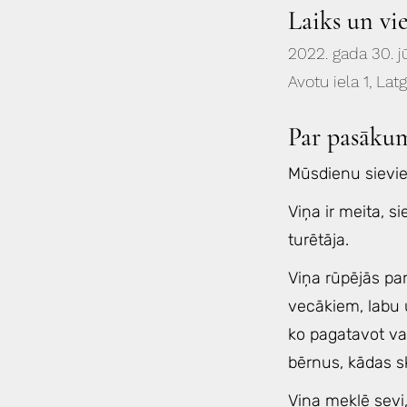
Laiks un vi
2022. gada 30. jū
Avotu iela 1, Lat
Par pasāku
Mūsdienu sievie
Viņa ir meita, s
turētāja.
Viņa rūpējās par
vecākiem, labu u
ko pagatavot vak
bērnus, kādas sk
Viņa meklē sevi, 