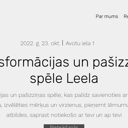
Par mums
Re
2022. g. 23. okt.
Avotu iela 1
sformācijas un pašiz
spēle Leela
jas un pašizziņas spēle, kas palīdz savienoties ar
u, izvēlēties mērķus un virzienus, pieņemt lēmumu
atbildes, saprast notiekošo ar tevi un ap tevi
Pieteikšanās