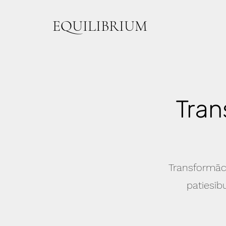
EQUILIBRIUM
Tran
Transformāci
patiesīb