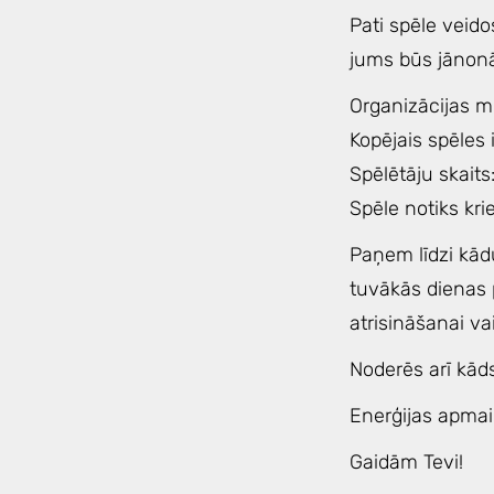
Pati spēle veido
jums būs jānonāk 
Organizācijas m
Kopējais spēles 
Spēlētāju skaits
Spēle notiks kri
Paņem līdzi kād
tuvākās dienas 
atrisināšanai va
Noderēs arī kād
Enerģijas apma
Gaidām Tevi!