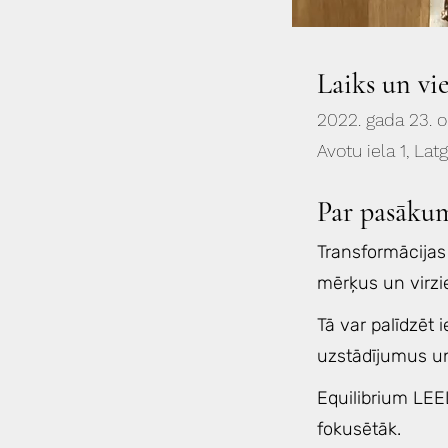
Laiks un vi
2022. gada 23. o
Avotu iela 1, Lat
Par pasāku
Transformācijas 
mērķus un virzie
Tā var palīdzēt i
uzstādījumus un
Equilibrium LEEL
fokusētāk.