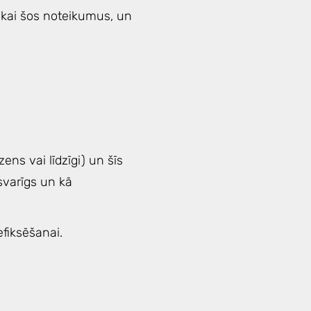
tikai šos noteikumus, un
ns vai līdzīgi) un šīs
svarīgs un kā
fiksēšanai.