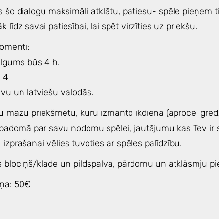
s šo dialogu maksimāli atklātu, patiesu- spēle pieņem 
līdz savai patiesībai, lai spēt virzīties uz priekšu.
omenti:
ilgums būs 4 h.
: 4
evu un latviešu valodās.
u mazu priekšmetu, kuru izmanto ikdienā (aproce, gredze
padomā par savu nodomu spēlei, jautājumu kas Tev ir 
i izprašanai vēlies tuvoties ar spēles palīdzību.
s blociņš/klade un pildspalva, pārdomu un atklāsmju pie
iņa: 50€