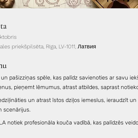
eta
ktobris
gales priekšpilsēta, Rīga, LV-1011, Латвия
mu
un pašizziņas spēle, kas palīdz savienoties ar savu iekš
nus, pieņemt lēmumus, atrast atbildes, saprast notiekoš
edziļināties un atrast īstos dziļos iemeslus, ieraudzīt un
 scenārijus.
A notiek profesionāla kouča vadībā, kas palīdzēs veido