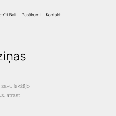
trīti Bali
Pasākumi
Kontakti
ziņas
 savu iekšējo
s, atrast