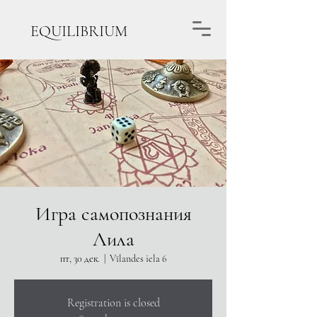
EQUILIBRIUM
Игра самопознания
Лила
пт, 30 дек.
  |  
Vīlandes iela 6
Registration is closed