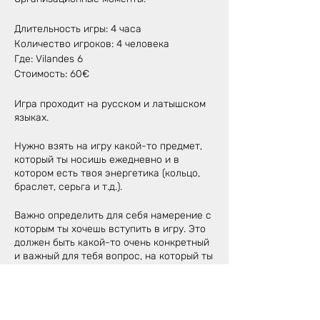
Длительность игры: 4 часа
Количество игроков: 4 человека
Где: Vilandes 6
Стоимость: 60€
Игра проходит на русском и латышском
языках.
Нужно взять на игру какой-то предмет,
который ты носишь ежедневно и в
котором есть твоя энергетика (кольцо,
браслет, серьга и т.д.).
Важно определить для себя намерение с
которым ты хочешь вступить в игру. Это
должен быть какой-то очень конкретный
и важный для тебя вопрос, на который ты
хочешь найти ответ в течение игры.
Выбирая вопрос нужно быть предельно
честным и искренним, иначе игра может
просто не впустить тебя.