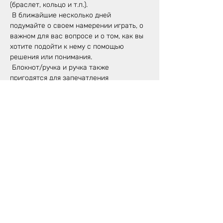
(браслет, кольцо и т.п.).
 В ближайшие несколько дней 
подумайте о своем намерении играть, о 
важном для вас вопросе и о том, как вы 
хотите подойти к нему с помощью 
решения или понимания.
 Блокнот/ручка и ручка также 
пригодятся для запечатления 
размышлений и откровений.
 Обмен энергией: 40 € или 
пожертвование по вашему выбору.
 Мы ждем вас!
Делиться