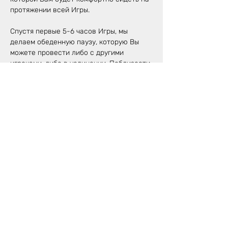
протяжении всей Игры.
Спустя первые 5-6 часов Игры, мы 
делаем обеденную паузу, которую Вы 
можете провести либо с другими 
игроками, либо в уединении. Поблизости 
нашей студии много хороших 
ресторанов и парк, где Вы сможете 
наполниться свежими силами, чтобы 
продолжить свой путь Лилы.
На протяжении всего процесса Игры мы 
предлагаем китайский церемониальный 
чай, который поможет Вам сохранить 
тонус и концентрацию внимания на 
протяжении всей Игры.
Стоимость Игры для одного человека: 
180€
Время и место: