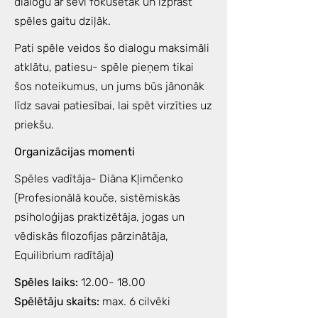
dialogu ar sevi fokusētāk un izprast
spēles gaitu dziļāk.
Pati spēle veidos šo dialogu maksimāli
atklātu, patiesu- spēle pieņem tikai
šos noteikumus, un jums būs jānonāk
līdz savai patiesībai, lai spēt virzīties uz
priekšu.
Organizācijas momenti
Spēles vadītāja- Diāna Kļimčenko
(Profesionālā kouče, sistēmiskās
psiholoģijas praktizētāja, jogas un
vēdiskās filozofijas pārzinātāja,
Equilibrium radītāja)
Spēles laiks:
12.00- 18.00
Spēlētāju skaits:
max. 6 cilvēki