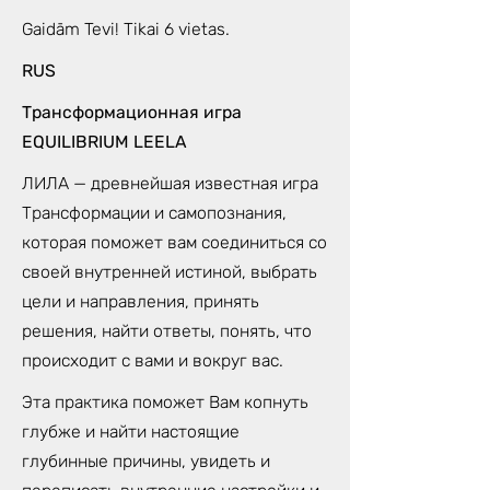
Gaidām Tevi! Tikai 6 vietas.
RUS
Трансформационная игра
EQUILIBRIUM LEELA
ЛИЛА — древнейшая известная игра
Трансформации и самопознания,
которая поможет вам соединиться со
своей внутренней истиной, выбрать
цели и направления, принять
решения, найти ответы, понять, что
происходит с вами и вокруг вас.
Эта практика поможет Вам копнуть
глубже и найти настоящие
глубинные причины, увидеть и