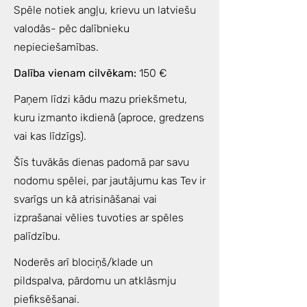
Spēle notiek angļu, krievu un latviešu
valodās- pēc dalībnieku
nepieciešamības.
Dalība vienam cilvēkam:
150 €
Paņem līdzi kādu mazu priekšmetu,
kuru izmanto ikdienā (aproce, gredzens
vai kas līdzīgs).
Šīs tuvākās dienas padomā par savu
nodomu spēlei, par jautājumu kas Tev ir
svarīgs un kā atrisināšanai vai
izprašanai vēlies tuvoties ar spēles
palīdzību.
Noderēs arī blociņš/klade un
pildspalva, pārdomu un atklāsmju
piefiksēšanai.