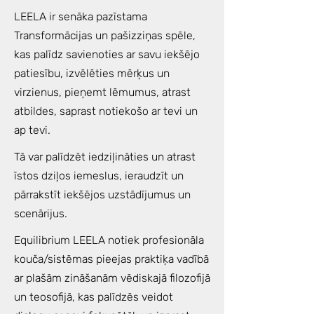
LEELA ir senāka pazīstama
Transformācijas un pašizziņas spēle,
kas palīdz savienoties ar savu iekšējo
patiesību, izvēlēties mērķus un
virzienus, pieņemt lēmumus, atrast
atbildes, saprast notiekošo ar tevi un
ap tevi.
Tā var palīdzēt iedziļināties un atrast
īstos dziļos iemeslus, ieraudzīt un
pārrakstīt iekšējos uzstādījumus un
scenārijus.
Equilibrium LEELA notiek profesionāla
kouča/sistēmas pieejas praktiķa vadībā
ar plašām zināšanām vēdiskajā filozofijā
un teosofijā, kas palīdzēs veidot