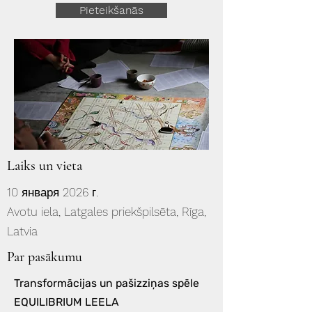
Pieteikšanās
Laiks un vieta
10 января 2026 г.
Avotu iela, Latgales priekšpilsēta, Rīga,
Latvia
Par pasākumu
Transformācijas un pašizziņas spēle
EQUILIBRIUM LEELA