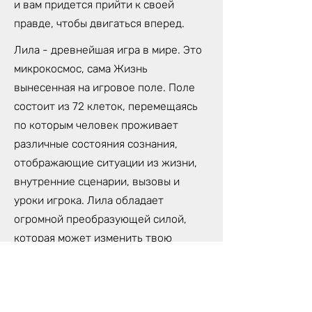
и вам придется прийти к своей
правде, чтобы двигаться вперед.
Лила - древнейшая игра в мире. Это
микрокосмос, сама Жизнь
вынесенная на игровое поле. Поле
состоит из 72 клеток, перемещаясь
по которым человек проживает
различные состояния сознания,
отображающие ситуации из жизни,
внутренние сценарии, вызовы и
уроки игрока. Лила обладает
огромной преобразующей силой,
которая может изменить твою
жизнь. Потому, что Лила- не просто
игра, это трансформационная
техника самопознания,