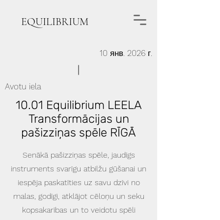
EQUILIBRIUM
10 янв. 2026 г.
Avotu iela
10.01 Equilibrium LEELA
Transformācijas un
pašizziņas spēle RĪGĀ
Senākā pašizziņas spēle, jaudīgs
instruments svarīgu atbilžu gūšanai un
iespēja paskatīties uz savu dzīvi no
malas, godīgi, atklājot cēloņu un seku
kopsakarības un to veidotu spēli