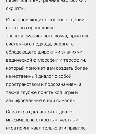
переписать внутренние настройки и
скрипты.
Игра происходит в сопровождении
опытного проводника-
трансформационного коуча, практика
системного подхода, энергета,
обладающего широкими знаниями
ведической философии и теософии,
который поможет вам создать более
качественный диалог с собой,
пространством и подсознанием, а
также глубже понять ход игры и
зашифрованные в ней символы.
Сама игра сделает этот диалог
максимально открытым, честным –
игра принимает только эти правила,