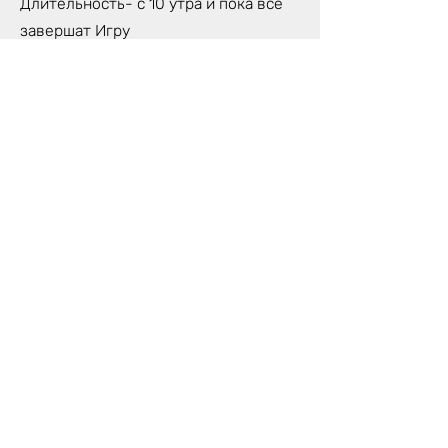
Длительность- с 10 утра и пока все
завершат Игру
Количество игроков- макс. 6 человек
Игра будет проходить на Англ., Лат.,
Рус. языках- по необходимости
участников
Стоимость участия: 140 €/чел.
Что взять ссобой?
Удобная одежда- чтобы было удобно
сидеть, двигаться, удобно себя
чувствовать целый день.
Возьмите с собой небольшой
предмет, которым вы пользуетесь