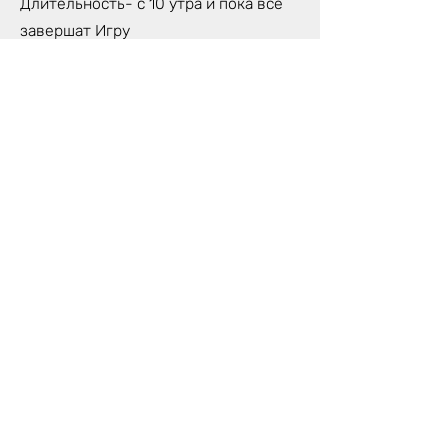
Длительность- с 10 утра и пока все
завершат Игру
Количество игроков- макс. 6 человек
Игра будет проходить на Англ., Лат.,
Рус. языках- по необходимости
участников
Стоимость участия: 140 €/чел.
Что взять ссобой?
Удобная одежда- чтобы было удобно
сидеть, двигаться, удобно себя
чувствовать целый день.
Возьмите с собой небольшой
предмет, которым вы пользуетесь