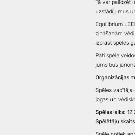
Tā var palīdzēt i
uzstādījumus un
Equilibrium LEE
zināšanām vēdisk
izprast spēles ga
Pati spēle veido
jums būs jānonāk 
Organizācijas 
Spēles vadītāja-
jogas un vēdiskās
Spēles laiks:
12.
Spēlētāju skaits
Spēle notiek an