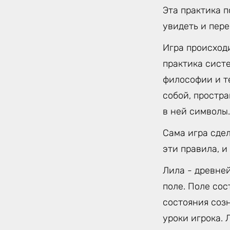
Эта практика 
увидеть и пер
Игра происход
практика сист
философии и т
собой, простр
в ней символы.
Сама игра сде
эти правила, и
Лила - древне
поле. Поле сос
состояния соз
уроки игрока.