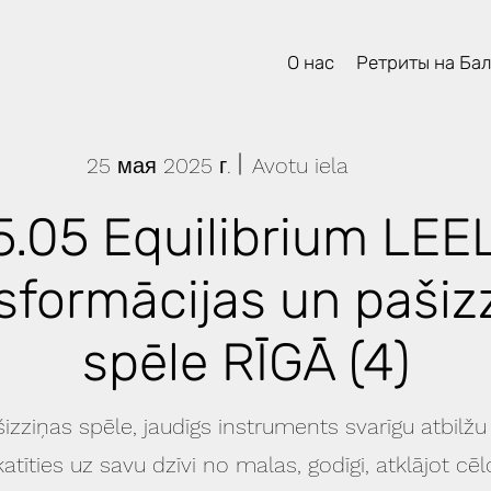
О нас
Ретриты на Ба
25 мая 2025 г.
Avotu iela
5.05 Equilibrium LEE
sformācijas un pašiz
spēle RĪGĀ (4)
izziņas spēle, jaudīgs instruments svarīgu atbilžu
atīties uz savu dzīvi no malas, godīgi, atklājot c