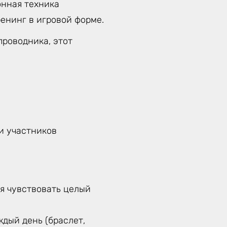
онная техника
енинг в игровой форме.
проводника, этот
ти участников
бя чувствовать целый
дый день (браслет,