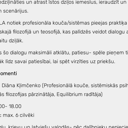
edziļināties un atrast īstos dziļos iemeslus, ieraudzīt un
 scenārijus.
LA notiek profesionāla kouča/sistēmas pieejas praktiķa
ajā filozofijā un teosofijā, kas palīdzēs veidot dialogu
itu dziļāk.
s šo dialogu maksimāli atklātu, patiesu- spēle pieņem 
līdz savai patiesībai, lai spēt virzīties uz priekšu.
momenti
 Diāna Kļimčenko (Profesionālā kouče, sistēmiskās psiho
 filozofijas pārzinātāja, Equilibrium radītāja)
00- 18.00
:
max. 6 cilvēki
gļu, krievu un latviešu valodās- pēc dalībnieku nepieci