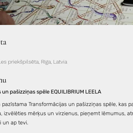
eta
les priekšpilsēta, Rīga, Latvia
mu
s un pašizziņas spēle EQUILIBRIUM LEELA
 pazīstama Transformācijas un pašizziņas spēle, kas pa
u, izvēlēties mērķus un virzienus, pieņemt lēmumus, atr
i un ap tevi.