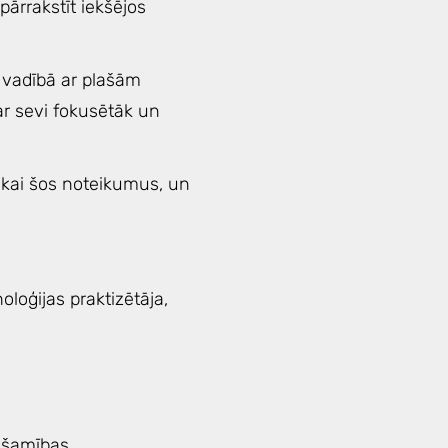
 pārrakstīt iekšējos
 vadībā ar plašām
 ar sevi fokusētāk un
tikai šos noteikumus, un
loģijas praktizētāja,
ešamības.