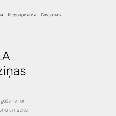
ли
Мероприятия
Связаться
LA
ziņas
 gūšanai un
ēloņu un seku