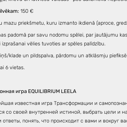
ilvēkam:
150 €
u mazu priekšmetu, kuru izmanto ikdienā (aproce, gredze
nas padomā par savu nodomu spēlei, par jautājumu kas 
i izprašanai vēlies tuvoties ar spēles palīdzību.
ciņš/klade un pildspalva, pārdomu un atklāsmju piefiksē
ai 6 vietas.
нная игра EQUILIBRIUM LEELA
йшая известная игра Трансформации и самопознан
ся со своей внутренней истиной, выбрать цели и н
 ответы, понять, что происходит с вами и вокруг ва