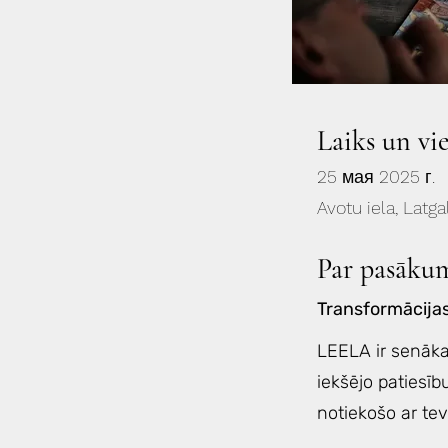
Laiks un vi
25 мая 2025 г.
Avotu iela, Latga
Par pasāku
Transformācija
LEELA ir senāka
iekšējo patiesīb
notiekošo ar tev