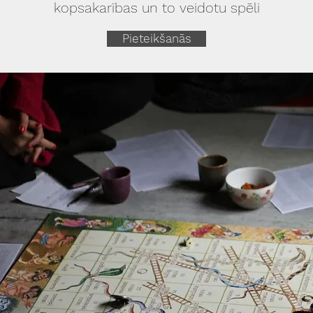
kopsakarības un to veidotu spēli
Pieteikšanās