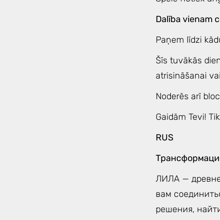
Dalība vienam c
Paņem līdzi kād
Šīs tuvākās die
atrisināšanai va
Noderēs arī blo
Gaidām Tevi! Tik
RUS
Трансформацио
ЛИЛА — древне
вам соединить
решения, найти