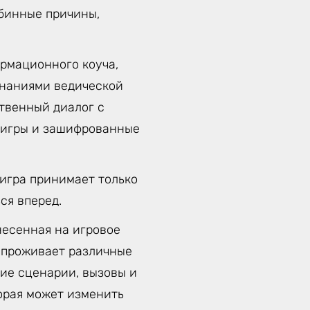
убинные причины,
рмационного коуча,
знаниями ведической
твенный диалог с
д игры и зашифрованные
 игра принимает только
ся вперед.
несенная на игровое
к проживает различные
ие сценарии, вызовы и
орая может изменить