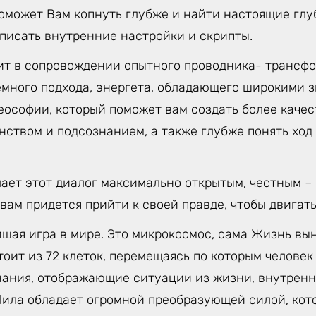
поможет Вам копнуть глубже и найти настоящие гл
еписать внутренние настройки и скрипты.
ит в сопровождении опытного проводника- трансфо
емного подхода, энергета, обладающего широкими 
еософии, который поможет вам создать более качес
анством и подсознанием, а также глубже понять хо
лает этот диалог максимально открытым, честным –
 вам придется прийти к своей правде, чтобы двигать
йшая игра в мире. Это микрокосмос, сама Жизнь вы
тоит из 72 клеток, перемещаясь по которым челове
нания, отображающие ситуации из жизни, внутренн
 Лила обладает огромной преобразующей силой, кот