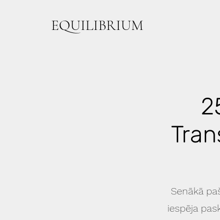
EQUILIBRIUM
2
Tran
Senākā paš
iespēja pask