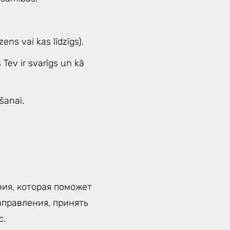
ns vai kas līdzīgs).
Tev ir svarīgs un kā
šanai.
ия, которая поможет
аправления, принять
с.