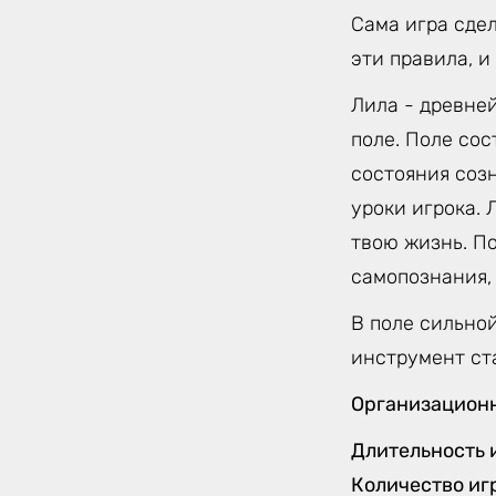
Сама игра сде
эти правила, и
Лила - древне
поле. Поле сос
состояния соз
уроки игрока.
твою жизнь. По
самопознания,
В поле сильной
инструмент ст
Организацион
Длительность 
Количество иг