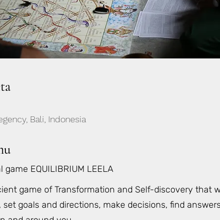
eta
gency, Bali, Indonesia
mu
al game EQUILIBRIUM LEELA
ient game of Transformation and Self-discovery that w
, set goals and directions, make decisions, find answe