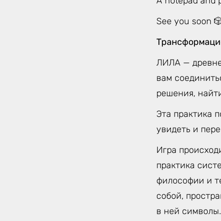
A notepad and pe
See you soon 
Трансформацио
ЛИЛА — древне
вам соединить
решения, найти
Эта практика 
увидеть и пер
Игра происход
практика сист
философии и т
собой, простр
в ней символы.