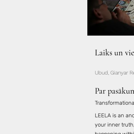
Laiks un vi
Ubud, Gianyar Re
Par pasāku
Transformation
LEELA is an anc
your inner truth