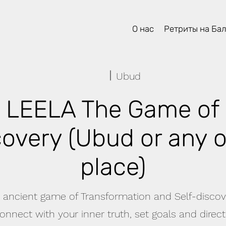
О нас
Ретриты на Ба
Ubud
- LEELA The Game of 
overy (Ubud or any 
place)
 ancient game of Transformation and Self-discove
onnect with your inner truth, set goals and direc