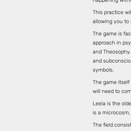
happening with
This practice wi
allowing you to 
The game is fac
approach in psy
and Theosophy. 
and subconsciou
symbols.
The game itself
will need to co
Leela is the ol
is a microcosm, 
The field consi