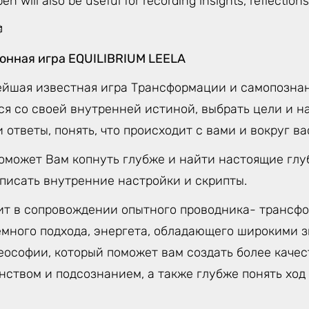
n will also be useful for recording insights, reflection

нная игра EQUILIBRIUM LEELA
йшая известная игра Трансформации и самопознан
ся со своей внутренней истиной, выбрать цели и н
 ответы, понять, что происходит с вами и вокруг ва
поможет Вам копнуть глубже и найти настоящие гл
еписать внутренние настройки и скрипты.
ит в сопровождении опытного проводника- трансфо
емного подхода, энергета, обладающего широкими 
еософии, который поможет вам создать более качес
анством и подсознанием, а также глубже понять хо