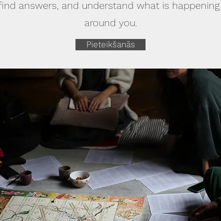
 find answers, and understand what is happening
around you.
Pieteikšanās