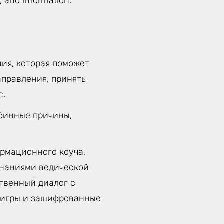
s, and information.
ия, которая поможет
аправления, принять
с.
убинные причины,
рмационного коуча,
знаниями ведической
твенный диалог с
д игры и зашифрованные