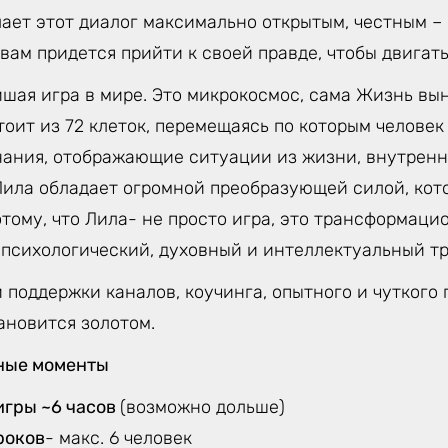
лает этот диалог максимально открытым, честным –
 вам придется прийти к своей правде, чтобы двигать
йшая игра в мире. Это микрокосмос, сама Жизнь вы
тоит из 72 клеток, перемещаясь по которым челове
нания, отображающие ситуации из жизни, внутренн
 Лила обладает огромной преобразующей силой, кот
тому, что Лила- не просто игра, это трансформаци
 психологический, духовный и интеллектуальный тр
 поддержки каналов, коучинга, опытного и чуткого 
ановится золотом.
ные моменты
игры ~6 часов
(возможно дольше)
роков
- макс. 6 человек