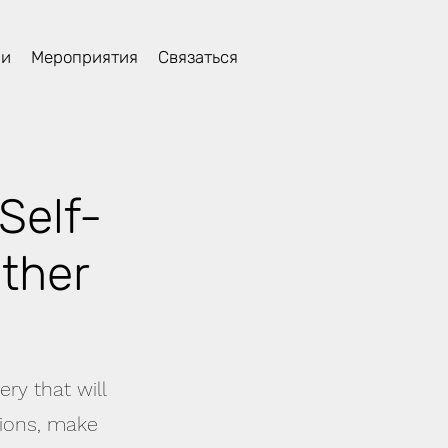
ли
Мероприятия
Связаться
Self-
other
ry that will
tions, make