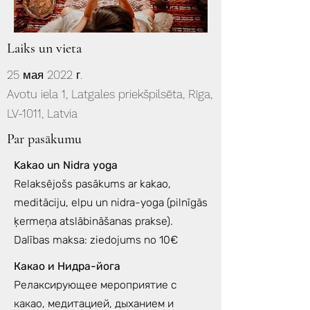
Laiks un vieta
25 мая 2022 г.
Avotu iela 1, Latgales priekšpilsēta, Rīga,
LV-1011, Latvia
Par pasākumu
Kakao un Nidra yoga
Relaksējošs pasākums ar kakao,
meditāciju, elpu un nidra-yoga (pilnīgās
ķermeņa atslābināšanas prakse).
Dalības maksa: ziedojums no 10€
Какао и Нидра-йога
Релаксирующее мероприятие с
какао, медитацией, дыханием и