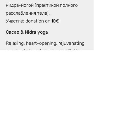
нидра-йогой (практикой полного
расслабления тела).
Участие: donation от 10€
Cacao & Nidra yoga
Relaxing, heart-opening, rejuvenating
event with breath, cacao, meditation
and nidra-yoga (full body relaxation
practice).
Participation fee: donation from 10€
Join the Community
Присоединяйся к нашему чату в
WhatsApp,
где раз в неделю
сможешь получать программу
мероприятий EQUILIBRIUM