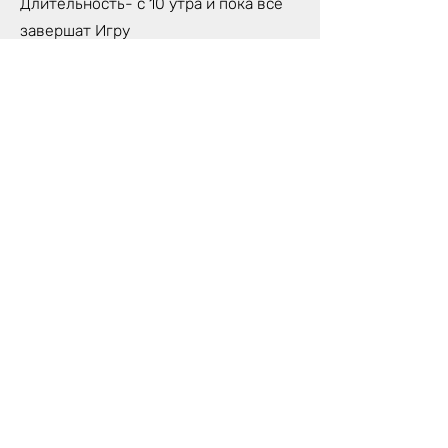
Длительность- с 10 утра и пока все
завершат Игру
Количество игроков- макс. 6 человек
Игра будет проходить на Англ., Лат.,
Рус. языках- по необходимости
участников
Стоимость участия: 100 €/чел.
Что взять ссобой?
Удобная одежда- чтобы было удобно
сидеть, двигаться, удобно себя
чувствовать целый день.
Возьмите с собой небольшой
предмет, которым вы пользуетесь