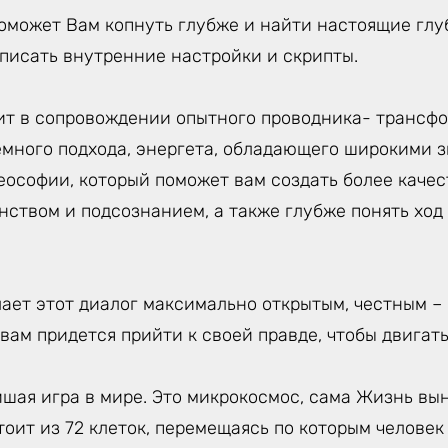
поможет Вам копнуть глубже и найти настоящие гл
еписать внутренние настройки и скрипты.
ит в сопровождении опытного проводника- трансфо
емного подхода, энергета, обладающего широкими 
еософии, который поможет вам создать более качес
анством и подсознанием, а также глубже понять хо
лает этот диалог максимально открытым, честным –
 вам придется прийти к своей правде, чтобы двигать
йшая игра в мире. Это микрокосмос, сама Жизнь вы
тоит из 72 клеток, перемещаясь по которым челове