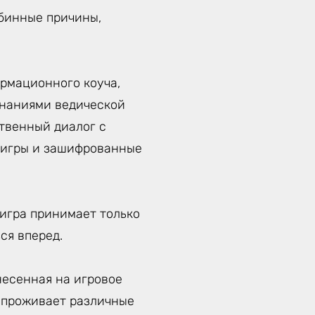
убинные причины,
рмационного коуча,
знаниями ведической
твенный диалог с
д игры и зашифрованные
 игра принимает только
ся вперед.
несенная на игровое
к проживает различные