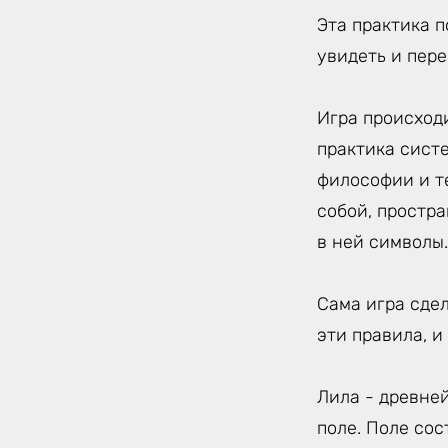
Эта практика 
увидеть и пер
Игра происход
практика сист
философии и т
собой, простр
в ней символы.
Сама игра сде
эти правила, и
Лила - древне
поле. Поле сос