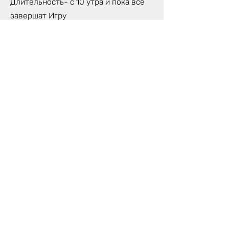
Длительность- с 10 утра и пока все
завершат Игру
Количество игроков- макс. 6 человек
Игра будет проходить на Англ., Лат.,
Рус. языках- по необходимости
участников
Стоимость участия: 100 €/чел.
Что взять ссобой?
Удобная одежда- чтобы было удобно
сидеть, двигаться, удобно себя
чувствовать целый день.
Возьмите с собой небольшой
предмет, которым вы пользуетесь