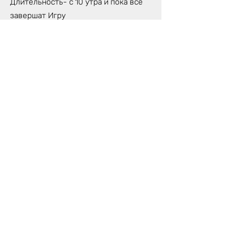
Длительность- с 10 утра и пока все
завершат Игру
Количество игроков- макс. 6 человек
Игра будет проходить на Англ., Лат.,
Рус. языках- по необходимости
участников
Стоимость участия: 150 €/чел.
Что взять ссобой?
Удобная одежда- чтобы было удобно
сидеть, двигаться, удобно себя
чувствовать целый день.
Возьмите с собой небольшой
предмет, которым вы пользуетесь