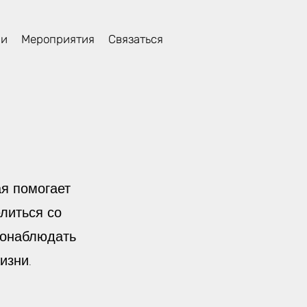
ли
Мероприятия
Связаться
ая помогает
литься со
понаблюдать
изни.