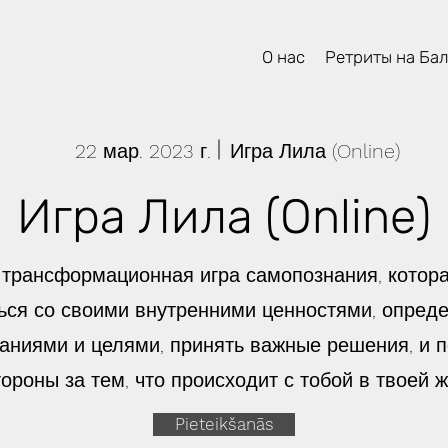
О нас
Ретриты на Ба
22 мар. 2023 г.
Игра Лила (Online)
Игра Лила (Online)
 трансформационная игра самопознания, котор
ься со своими внутренними ценностями, опреде
аниями и целями, принять важные решения, и 
тороны за тем, что происходит с тобой в твоей ж
Pieteikšanās