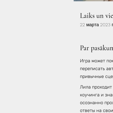
Laiks un vi
22 марта 2023 г
Par pasāku
Игра может по
переписать ав
привычные сце
Лила проходит
коучинга и зн
осознанно прох
ответы на свои