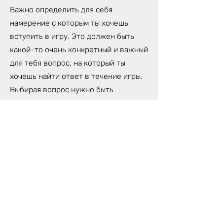
Важно определить для себя
намерение с которым ты хочешь
вступить в игру. Это должен быть
какой-то очень конкретный и важный
для тебя вопрос, на который ты
хочешь найти ответ в течение игры.
Выбирая вопрос нужно быть
предельно честным и искренним,
иначе игра может просто не
впустить тебя.
Тебе пригодится блокнот и ручка для
записей откровений, которые ты
получишь во время игры.
Для игры лучше всего использовать
компьютер, чтобы хорошо было
видно поле. Также, необходимо