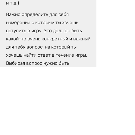
и т.д.)
Важно определить для себя
намерение с которым ты хочешь
вступить в игру. Это должен быть
какой-то очень конкретный и важный
для тебя вопрос, на который ты
хочешь найти ответ в течение игры.
Выбирая вопрос нужно быть
предельно честным и искренним,
иначе игра может просто не
впустить тебя.
Тебе пригодится блокнот и ручка для
записей откровений, которые ты
получишь во время игры.
Для игры лучше всего использовать
компьютер, чтобы хорошо было