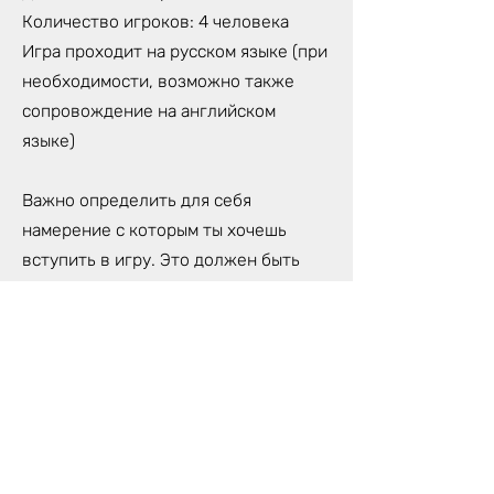
Количество игроков: 4 человека
Игра проходит на русском языке (при
необходимости, возможно также
сопровождение на английском
языке)
Важно определить для себя
намерение с которым ты хочешь
вступить в игру. Это должен быть
какой-то очень конкретный и важный
для тебя вопрос, на который ты
хочешь найти ответ в течение игры.
Выбирая вопрос нужно быть
предельно честным и искренним,
иначе игра может просто не
впустить тебя.