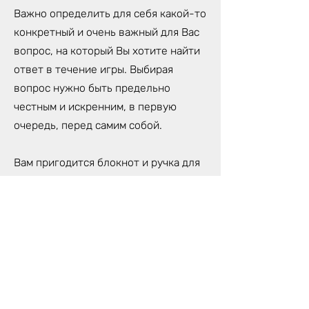
Важно определить для себя какой-то
конкретный и очень важный для Вас
вопрос, на который Вы хотите найти
ответ в течение игры. Выбирая
вопрос нужно быть предельно
честным и искренним, в первую
очередь, перед самим собой.
Вам пригодится блокнот и ручка для
записей откровений, которые Вы
получите во время Лилы, а также для
предложенных ведущим заданий.
Лучше надеть удобную, спортивную
одежду, в которой Вам будет
комфортно сидеть на протяжении
всей Игры.