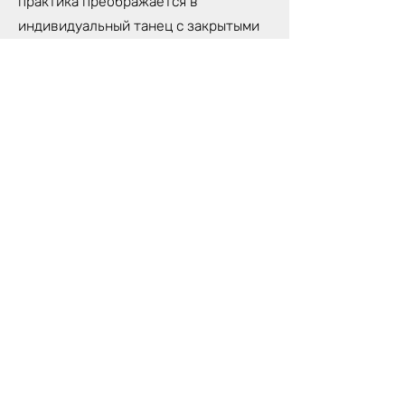
практика преображается в
индивидуальный танец с закрытыми
глазами. Мы завершаем наше занятие
глубоким отдыхом в нидра-йоге
(тотальное расслабление всего
тела).
Когда?
Курс: по четвергам (начиная с 23
сентября)
18.30- 20.30
Цена курса (7 занятий): 120€
Цена одного занятия: 20€
Предварительная запись
обязательна.