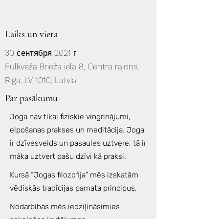
Laiks un vieta
30 сентября 2021 г.
Pulkveža Brieža iela 8, Centra rajons,
Rīga, LV-1010, Latvia
Par pasākumu
Joga nav tikai fiziskie vingrinājumi,
elpošanas prakses un meditācija. Joga
ir dzīvesveids un pasaules uztvere, tā ir
māka uztvert pašu dzīvi kā praksi.
Kursā “Jogas filozofija” mēs izskatām
vēdiskās tradīcijas pamata principus.
Nodarbībās mēs iedziļināsimies