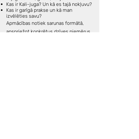
Kas ir Kali-juga? Un kā es tajā nokļuvu?
Kas ir garīgā prakse un kā man
izvēlēties savu?
Apmācības notiek sarunas formātā,
apspriežot konkrētus dzīves piemērus
un to praktiskos risinājumus.
Kad?
Katru ceturdienu no 23. septembra līdz
8. novembrim
19:00-21:00
Kursa cena (7 nodarbības): 120€
Vienas nodarbības cena: 20€
Iepriekšējais pieraksts ir obligāts.
Join the Community
Присоединяйся к нашему чату в