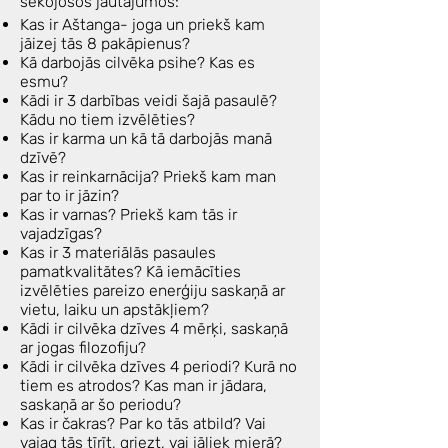
sekojošos jautājumos:
Kas ir Aštanga- joga un priekš kam
jāizej tās 8 pakāpienus?
Kā darbojās cilvēka psihe? Kas es
esmu?
Kādi ir 3 darbības veidi šajā pasaulē?
Kādu no tiem izvēlēties?
Kas ir karma un kā tā darbojās manā
dzīvē?
Kas ir reinkarnācija? Priekš kam man
par to ir jāzin?
Kas ir varnas? Priekš kam tās ir
vajadzīgas?
Kas ir 3 materiālās pasaules
pamatkvalitātes? Kā iemācīties
izvēlēties pareizo enerģiju saskaņā ar
vietu, laiku un apstākļiem?
Kādi ir cilvēka dzīves 4 mērķi, saskaņā
ar jogas filozofiju?
Kādi ir cilvēka dzīves 4 periodi? Kurā no
tiem es atrodos? Kas man ir jādara,
saskaņā ar šo periodu?
Kas ir čakras? Par ko tās atbild? Vai
vajag tās tīrīt, griezt, vai jāliek mierā?