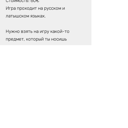
Стоимость: 60€
Игра проходит на русском и
латышском языках.
Нужно взять на игру какой-то
предмет, который ты носишь
ежедневно и в котором есть твоя
энергетика (кольцо, браслет, серьга
и т.д.).
Важно определить для себя
намерение с которым ты хочешь
вступить в игру. Это должен быть
какой-то очень конкретный и важный
для тебя вопрос, на который ты
хочешь найти ответ в течение игры.
Выбирая вопрос нужно быть