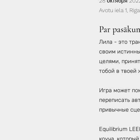
28 октября 2022
Avotu iela 1, Rīga
Par pasāku
Лила - это тр
своим истинны
целями, принят
тобой в твоей 
Игра может по
переписать ав
привычные сце
Equilibrium L
коуча, которы