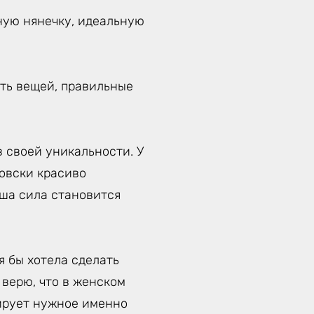
ную нянечку, идеальную
уть вещей, правильные
 своей уникальности. У
товски красиво
аша сила становится
я бы хотела сделать
 верю, что в женском
вирует нужное именно