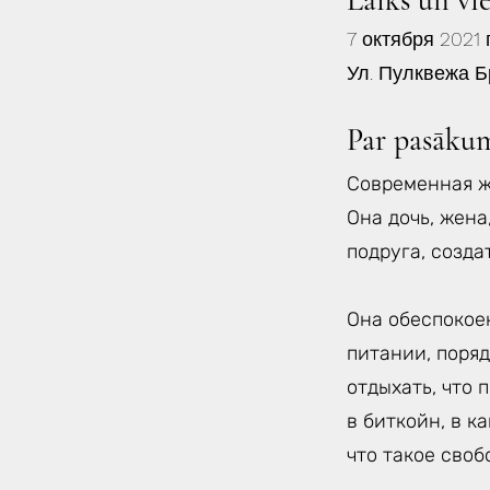
Laiks un vi
7 октября 2021 г
Ул. Пулквежа Б
Par pasāku
Современная ж
Она дочь, жена
подруга, созда
Она обеспокоен
питании, поряд
отдыхать, что 
в биткойн, в к
что такое своб