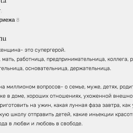
eta
.
риежа 8
mu
енщина- это супергерой.
, мать, работница, предпринимательница, коллега, 
тельница, основательница, держательница.
а миллионом вопросов- о семье, муже, детях, роди
ке в доме, хороших отношениях, ухоженной внешнос
приготовить на ужин, какая лунная фаза завтра, ка
акую школу отправить детей, какие иньекции красо
ода в любви и любовь в свободе.