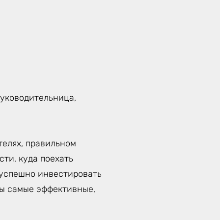
руководительница,
телях, правильном
ти, куда поехать
к успешно инвестировать
ты самые эффективные,