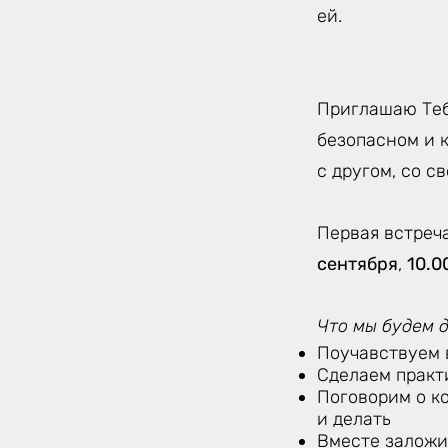
ей.
Приглашаю Теб
безопасном и 
с другом, со с
Первая встреч
сентября
,
10.0
Что мы будем 
Поучавствуем 
Сделаем практ
Поговорим о ко
и делать
Вместе заложи