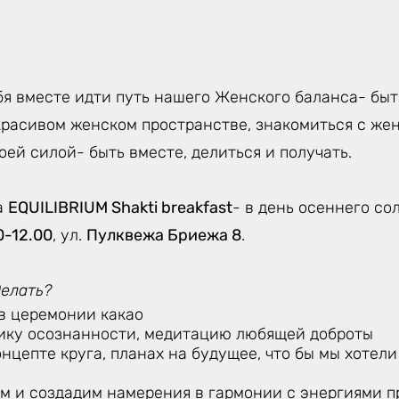
я вместе идти путь нашего Женского баланса- быть
красивом женском пространстве, знакомиться с жен
воей силой- быть вместе, делиться и получать.
а
EQUILIBRIUM Shakti breakfast
- в день осеннего со
0-12.00
, ул.
Пулквежа Бриежа 8
.
делать?
в церемонии какао
ику осознанности, медитацию любящей доброты
нцепте круга, планах на будущее, что бы мы хотели
м и создадим намерения в гармонии с энергиями п