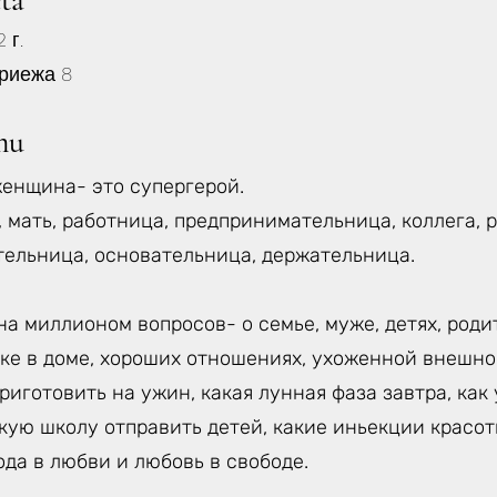
eta
 г.
риежа 8
mu
енщина- это супергерой.
, мать, работница, предпринимательница, коллега, 
тельница, основательница, держательница.
а миллионом вопросов- о семье, муже, детях, роди
ке в доме, хороших отношениях, ухоженной внешнос
приготовить на ужин, какая лунная фаза завтра, ка
акую школу отправить детей, какие иньекции красо
ода в любви и любовь в свободе.