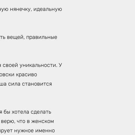
ную нянечку, идеальную
уть вещей, правильные
 своей уникальности. У
товски красиво
аша сила становится
я бы хотела сделать
 верю, что в женском
вирует нужное именно