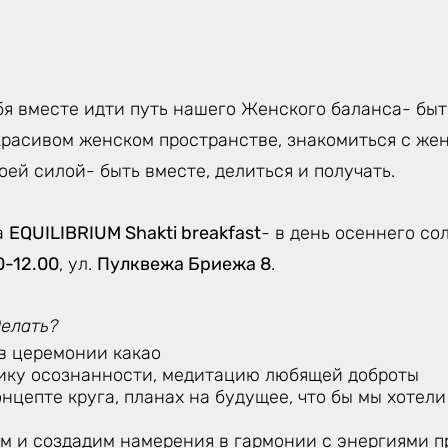
я вместе идти путь нашего Женского баланса- быть
красивом женском пространстве, знакомиться с жен
воей силой- быть вместе, делиться и получать.
а
EQUILIBRIUM Shakti breakfast
- в день осеннего со
0-12.00
, ул.
Пулквежа Бриежа 8
.
делать?
в церемонии какао
ику осознанности, медитацию любящей доброты
нцепте круга, планах на будущее, что бы мы хотели
м и создадим намерения в гармонии с энергиями п