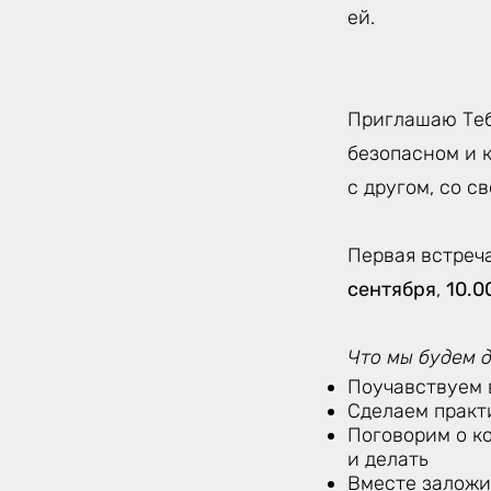
ей.
Приглашаю Теб
безопасном и 
с другом, со с
Первая встреч
сентября
,
10.0
Что мы будем 
Поучавствуем 
Сделаем практ
Поговорим о ко
и делать
Вместе заложи