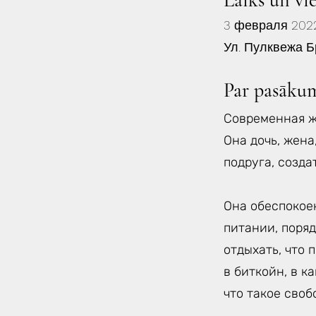
Laiks un vi
3 февраля 2022
Ул. Пулквежа Б
Par pasāku
Современная ж
Она дочь, жена
подруга, созда
Она обеспокоен
питании, поряд
отдыхать, что 
в биткойн, в к
что такое своб