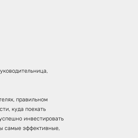
руководительница,
телях, правильном
ти, куда поехать
к успешно инвестировать
ты самые эффективные,