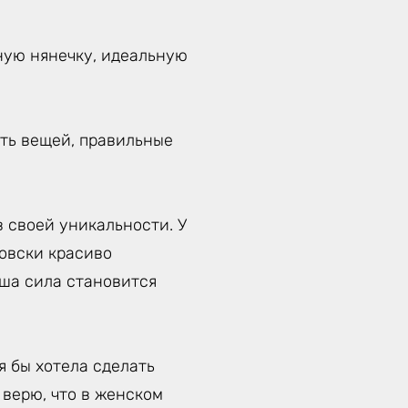
ную нянечку, идеальную
уть вещей, правильные
 своей уникальности. У
товски красиво
аша сила становится
я бы хотела сделать
 верю, что в женском