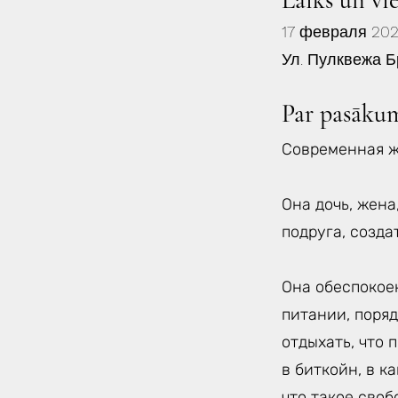
Laiks un vi
17 февраля 2022
Ул. Пулквежа Б
Par pasāku
Современная ж
Она дочь, жена
подруга, созда
Она обеспокоен
питании, поряд
отдыхать, что 
в биткойн, в к
что такое своб