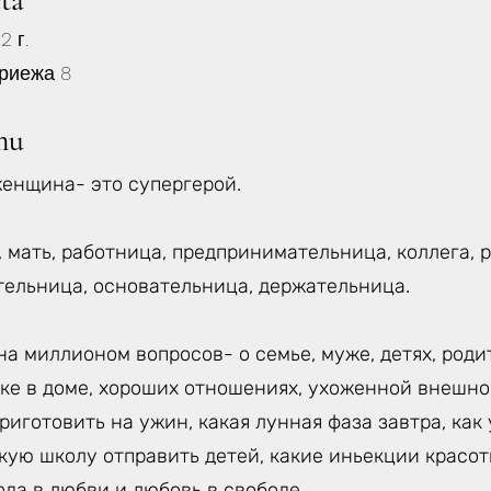
eta
 г.
риежа 8
mu
енщина- это супергерой.
, мать, работница, предпринимательница, коллега, 
тельница, основательница, держательница.
а миллионом вопросов- о семье, муже, детях, роди
ке в доме, хороших отношениях, ухоженной внешнос
приготовить на ужин, какая лунная фаза завтра, ка
акую школу отправить детей, какие иньекции красо
ода в любви и любовь в свободе.