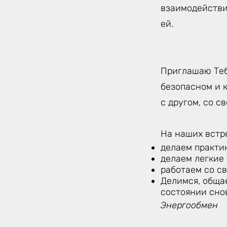
взаимодействи
ей.
Приглашаю Теб
безопасном и 
с другом, со с
На наших встр
делаем практи
делаем легкие
работаем со с
Делимся, обща
состоянии сно
Энергообмен