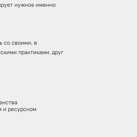
вирует нужное именно
 со своими, в
скими практиками, друг
анства
м и ресурсном