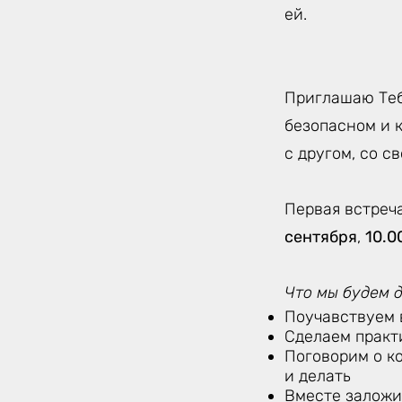
ей.
Приглашаю Теб
безопасном и 
с другом, со с
Первая встреч
сентября
,
10.0
Что мы будем 
Поучавствуем 
Сделаем практ
Поговорим о ко
и делать
Вместе заложи