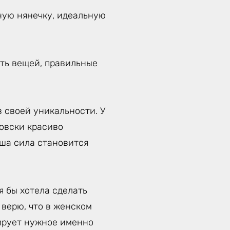
ную нянечку, идеальную
уть вещей, правильные
 своей уникальности. У
товски красиво
аша сила становится
я бы хотела сделать
 верю, что в женском
вирует нужное именно