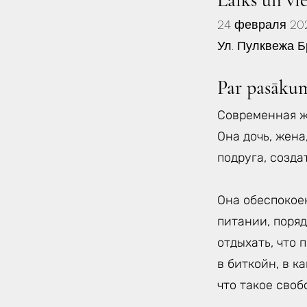
Laiks un vi
24 февраля 202
Ул. Пулквежа Б
Par pasāku
Современная ж
Она дочь, жена
подруга, созда
Она обеспокоен
питании, поряд
отдыхать, что 
в биткойн, в к
что такое своб