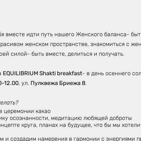
я вместе идти путь нашего Женского баланса- быть
красивом женском пространстве, знакомиться с жен
воей силой- быть вместе, делиться и получать.
а
EQUILIBRIUM Shakti breakfast
- в день осеннего со
0-12.00
, ул.
Пулквежа Бриежа 8
.
делать?
в церемонии какао
ику осознанности, медитацию любящей доброты
нцепте круга, планах на будущее, что бы мы хотели
м и создадим намерения в гармонии с энергиями п