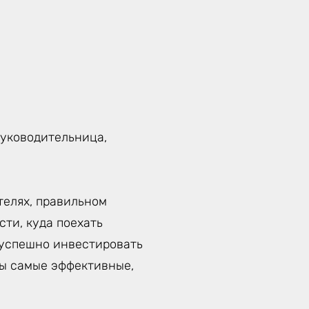
руководительница,
телях, правильном
ти, куда поехать
к успешно инвестировать
ты самые эффективные,