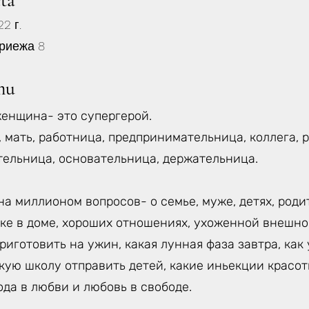
eta
2 г.
риежа 8
mu
енщина- это супергерой.
, мать, работница, предпринимательница, коллега, 
тельница, основательница, держательница.
а миллионом вопросов- о семье, муже, детях, роди
ке в доме, хороших отношениях, ухоженной внешнос
приготовить на ужин, какая лунная фаза завтра, ка
акую школу отправить детей, какие иньекции красо
ода в любви и любовь в свободе.