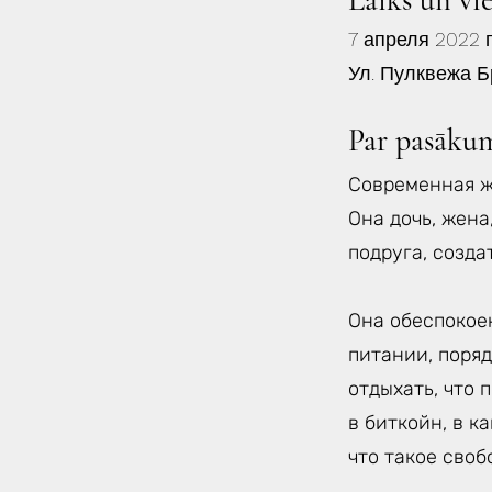
Laiks un vi
7 апреля 2022 г
Ул. Пулквежа Б
Par pasāku
Современная ж
Она дочь, жена
подруга, созда
Она обеспокоен
питании, поряд
отдыхать, что 
в биткойн, в к
что такое своб