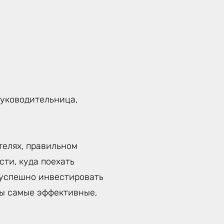
руководительница,
телях, правильном
ти, куда поехать
к успешно инвестировать
ты самые эффективные,