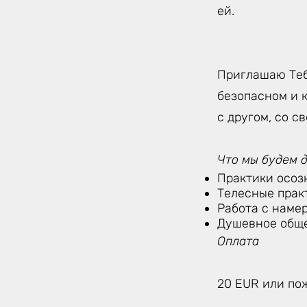
ей.
Приглашаю Теб
безопасном и 
с другом, со с
Что мы будем 
Практики осоз
Телесные прак
Работа с наме
Душевное обще
Оплата
20 EUR или по