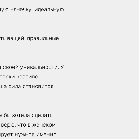
ную нянечку, идеальную
уть вещей, правильные
 своей уникальности. У
товски красиво
аша сила становится
я бы хотела сделать
 верю, что в женском
вирует нужное именно