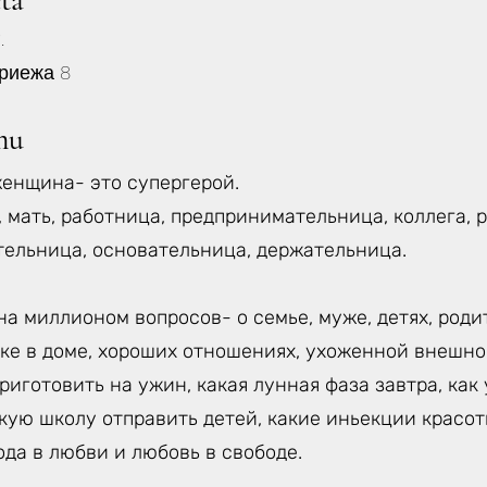
eta
.
риежа 8
mu
енщина- это супергерой.
, мать, работница, предпринимательница, коллега, 
тельница, основательница, держательница.
а миллионом вопросов- о семье, муже, детях, роди
ке в доме, хороших отношениях, ухоженной внешнос
приготовить на ужин, какая лунная фаза завтра, ка
акую школу отправить детей, какие иньекции красо
ода в любви и любовь в свободе.