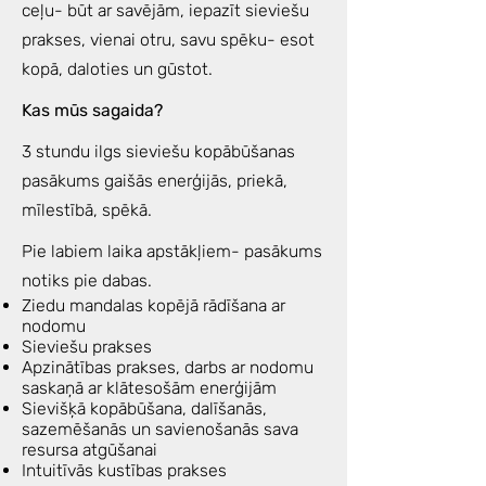
ceļu- būt ar savējām, iepazīt sieviešu
prakses, vienai otru, savu spēku- esot
kopā, daloties un gūstot.
Kas mūs sagaida?
3 stundu ilgs sieviešu kopābūšanas
pasākums gaišās enerģijās, priekā,
mīlestībā, spēkā.
Pie labiem laika apstākļiem- pasākums
notiks pie dabas.
Ziedu mandalas kopējā rādīšana ar
nodomu
Sieviešu prakses
Apzinātības prakses, darbs ar nodomu
saskaņā ar klātesošām enerģijām
Sievišķā kopābūšana, dalīšanās,
sazemēšanās un savienošanās sava
resursa atgūšanai
Intuitīvās kustības prakses