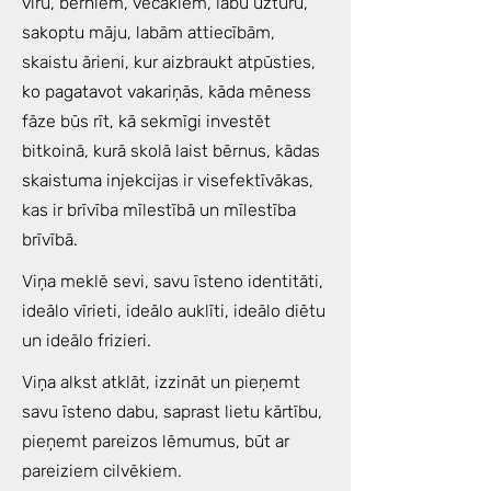
vīru, bērniem, vecākiem, labu uzturu,
sakoptu māju, labām attiecībām,
skaistu ārieni, kur aizbraukt atpūsties,
ko pagatavot vakariņās, kāda mēness
fāze būs rīt, kā sekmīgi investēt
bitkoinā, kurā skolā laist bērnus, kādas
skaistuma injekcijas ir visefektīvākas,
kas ir brīvība mīlestībā un mīlestība
brīvībā.
Viņa meklē sevi, savu īsteno identitāti,
ideālo vīrieti, ideālo auklīti, ideālo diētu
un ideālo frizieri.
Viņa alkst atklāt, izzināt un pieņemt
savu īsteno dabu, saprast lietu kārtību,
pieņemt pareizos lēmumus, būt ar
pareiziem cilvēkiem.