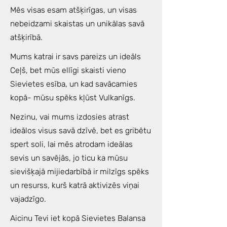
Mēs visas esam atšķirīgas, un visas
nebeidzami skaistas un unikālas savā
atšķirībā.
Mums katrai ir savs pareizs un ideāls
Ceļš, bet mūs ellīgi skaisti vieno
Sievietes esība, un kad savācamies
kopā- mūsu spēks kļūst Vulkanīgs.
Nezinu, vai mums izdosies atrast
ideālos visus savā dzīvē, bet es gribētu
spert soli, lai mēs atrodam ideālas
sevis un savējās, jo ticu ka mūsu
sievišķajā mijiedarbībā ir milzīgs spēks
un resurss, kurš katrā aktivizēs viņai
vajadzīgo.
Aicinu Tevi iet kopā Sievietes Balansa