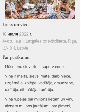
Laiks un vieta
16 июля 2022 г.
Avotu iela 1, Latgales priekšpilsēta, Rīga,
LV-1011, Latvia
Par pasākumu
Mūsdienu sieviete ir supervarone.
Viņa ir meita, sieva, māte, darbiniece,
uzņēmēja, kolēģe, vadītāja, draudzene,
radītāja, dibinātāja, turētāja.
Viņa rūpējās par miljons lietām un viņu
aizņem miljons jautājumi: par ģimeni,