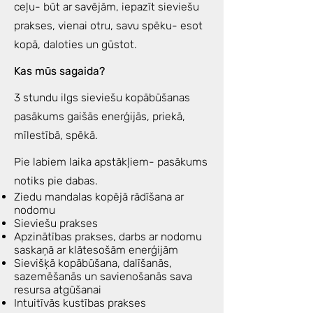
ceļu- būt ar savējām, iepazīt sieviešu
prakses, vienai otru, savu spēku- esot
kopā, daloties un gūstot.
Kas mūs sagaida?
3 stundu ilgs sieviešu kopābūšanas
pasākums gaišās enerģijās, priekā,
mīlestībā, spēkā.
Pie labiem laika apstākļiem- pasākums
notiks pie dabas.
Ziedu mandalas kopējā rādīšana ar
nodomu
Sieviešu prakses
Apzinātības prakses, darbs ar nodomu
saskaņā ar klātesošām enerģijām
Sievišķā kopābūšana, dalīšanās,
sazemēšanās un savienošanās sava
resursa atgūšanai
Intuitīvās kustības prakses