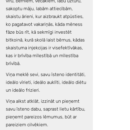
vīru, bērniem, vecākiem, labu uzturu,
sakoptu māju, labām attiecībām,
skaistu ārieni, kur aizbraukt atpūsties,
ko pagatavot vakariņās, kāda mēness
fāze būs rīt, kā sekmīgi investēt
bitkoinā, kurā skolā laist bērnus, kādas
skaistuma injekcijas ir visefektīvākas,
kas ir brīvība mīlestībā un mīlestība
brīvībā.
Viņa meklē sevi, savu īsteno identitāti,
ideālo vīrieti, ideālo auklīti, ideālo diētu
un ideālo frizieri.
Viņa alkst atklāt, izzināt un pieņemt
savu īsteno dabu, saprast lietu kārtību,
pieņemt pareizos lēmumus, būt ar
pareiziem cilvēkiem.