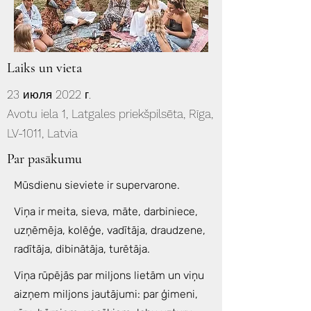
Laiks un vieta
23 июля 2022 г.
Avotu iela 1, Latgales priekšpilsēta, Rīga,
LV-1011, Latvia
Par pasākumu
Mūsdienu sieviete ir supervarone.
Viņa ir meita, sieva, māte, darbiniece,
uzņēmēja, kolēģe, vadītāja, draudzene,
radītāja, dibinātāja, turētāja.
Viņa rūpējās par miljons lietām un viņu
aizņem miljons jautājumi: par ģimeni,