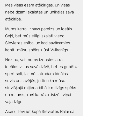
Mēs visas esam atšķirīgas, un visas
nebeidzami skaistas un unikālas savā
atšķirībā.
Mums katrai ir savs pareizs un ideāls
Ceļš, bet mūs ellīgi skaisti vieno
Sievietes esība, un kad savācamies
kopā- mūsu spēks kļūst Vulkanīgs.
Nezinu, vai mums izdosies atrast
ideālos visus savā dzīvē, bet es gribētu
spert soli, lai mēs atrodam ideālas
sevis un savējās, jo ticu ka mūsu
sievišķajā mijiedarbībā ir milzīgs spēks
un resurss, kurš katrā aktivizēs viņai
vajadzīgo.
Aicinu Tevi iet kopā Sievietes Balansa