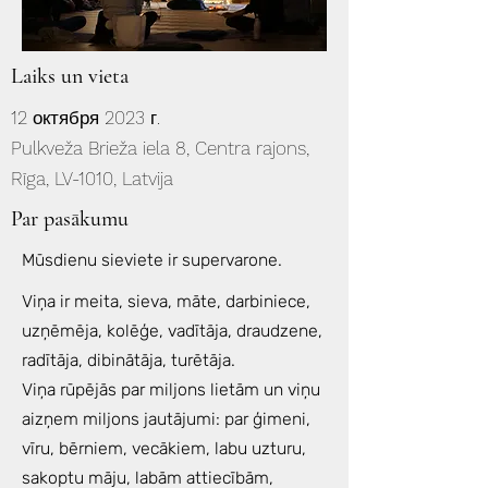
Laiks un vieta
12 октября 2023 г.
Pulkveža Brieža iela 8, Centra rajons,
Rīga, LV-1010, Latvija
Par pasākumu
Mūsdienu sieviete ir supervarone.
Viņa ir meita, sieva, māte, darbiniece,
uzņēmēja, kolēģe, vadītāja, draudzene,
radītāja, dibinātāja, turētāja.
Viņa rūpējās par miljons lietām un viņu
aizņem miljons jautājumi: par ģimeni,
vīru, bērniem, vecākiem, labu uzturu,
sakoptu māju, labām attiecībām,