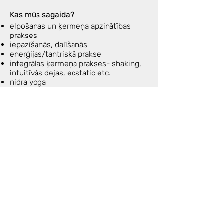
Kas mūs sagaida?
elpošanas un ķermeņa apzinātības
prakses
iepazīšanās, dalīšanās
enerģijas/tantriskā prakse
integrālas ķermeņa prakses- shaking,
intuitīvās dejas, ecstatic etc.
nidra yoga
sievišķā kopābūšana, dalīšanās,
sazemēšanās un savienošanās sava
resursa atgūšanai
Apļa laikā sēdēsim uz grīdas uz jogas
paklājiņiem ar spilveniem un plediem,
kustēsimies, elposim, gulēsim
relaksācijas prakses ietvaros.
Drēbes- ērtas priekš zemās
intensitātes kustības, elpošanas,
meditācijas.
Ja vēlies pievienoties SHAKTI