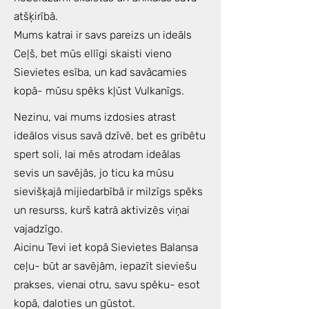
atšķirībā.
Mums katrai ir savs pareizs un ideāls
Ceļš, bet mūs ellīgi skaisti vieno
Sievietes esība, un kad savācamies
kopā- mūsu spēks kļūst Vulkanīgs.
Nezinu, vai mums izdosies atrast
ideālos visus savā dzīvē, bet es gribētu
spert soli, lai mēs atrodam ideālas
sevis un savējās, jo ticu ka mūsu
sievišķajā mijiedarbībā ir milzīgs spēks
un resurss, kurš katrā aktivizēs viņai
vajadzīgo.
Aicinu Tevi iet kopā Sievietes Balansa
ceļu- būt ar savējām, iepazīt sieviešu
prakses, vienai otru, savu spēku- esot
kopā, daloties un gūstot.