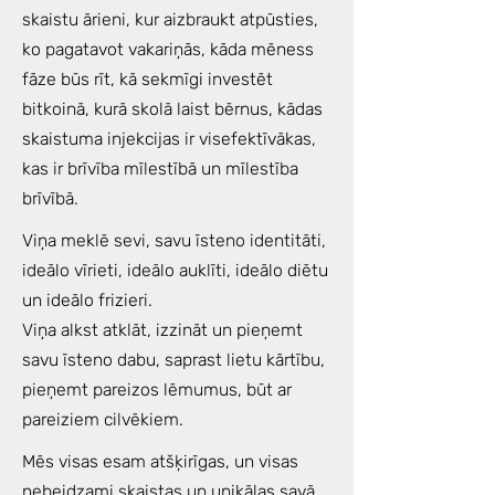
skaistu ārieni, kur aizbraukt atpūsties,
ko pagatavot vakariņās, kāda mēness
fāze būs rīt, kā sekmīgi investēt
bitkoinā, kurā skolā laist bērnus, kādas
skaistuma injekcijas ir visefektīvākas,
kas ir brīvība mīlestībā un mīlestība
brīvībā.
Viņa meklē sevi, savu īsteno identitāti,
ideālo vīrieti, ideālo auklīti, ideālo diētu
un ideālo frizieri.
Viņa alkst atklāt, izzināt un pieņemt
savu īsteno dabu, saprast lietu kārtību,
pieņemt pareizos lēmumus, būt ar
pareiziem cilvēkiem.
Mēs visas esam atšķirīgas, un visas
nebeidzami skaistas un unikālas savā