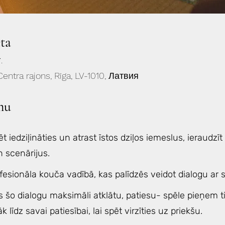
eta
.
Centra rajons, Rīga, LV-1010, Латвия
mu
t iedziļināties un atrast īstos dziļos iemeslus, ieraudzīt
 scenārijus.
fesionāla kouča vadībā, kas palīdzēs veidot dialogu ar 
s šo dialogu maksimāli atklātu, patiesu- spēle pieņem 
līdz savai patiesībai, lai spēt virzīties uz priekšu.