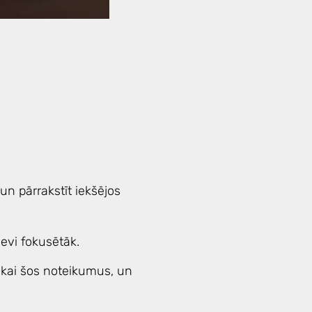
 un pārrakstīt iekšējos
sevi fokusētāk.
tikai šos noteikumus, un