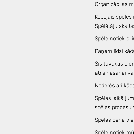
Organizācijas m
Kopējais spēles 
Spēlētāju skaits:
Spēle notiek bili
Paņem līdzi kād
Šīs tuvākās die
atrisināšanai va
Noderēs arī kād
Spēles laikā ju
spēles procesu v
Spēles cena vi
Spēle notiek mūs