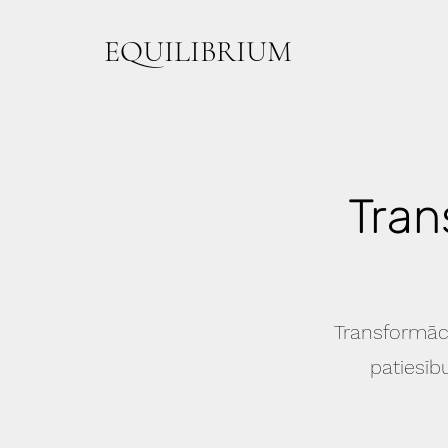
EQUILIBRIUM
Tran
Transformāci
patiesīb