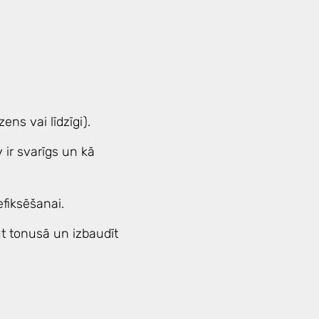
ns vai līdzīgi).
ir svarīgs un kā
fiksēšanai.
ūt tonusā un izbaudīt