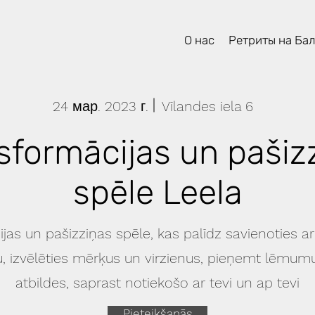
О нас
Ретриты на Ба
24 мар. 2023 г.
Vīlandes iela 6
sformācijas un pašiz
spēle Leela
jas un pašizziņas spēle, kas palīdz savienoties ar
u, izvēlēties mērķus un virzienus, pieņemt lēmumu
atbildes, saprast notiekošo ar tevi un ap tevi
Pieteikšanās