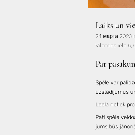
Laiks un vi
24 марта 2023 г
Vīlandes iela 6, 
Par pasāku
Spēle var palīdzē
uzstādījumus un
Leela notiek pro
Pati spēle veido
jums būs jānonāk 