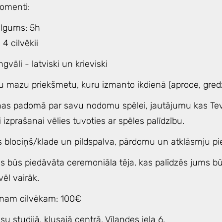
omenti:
ilgums: 5h
 4 cilvēkii
ngvāli - latviski un krieviski
u mazu priekšmetu, kuru izmanto ikdienā (aproce, gredze
nas padomā par savu nodomu spēlei, jautājumu kas Tev 
i izprašanai vēlies tuvoties ar spēles palīdzību.
s blociņš/klade un pildspalva, pārdomu un atklāsmju pie
ms būs piedāvāta ceremoniāla tēja, kas palīdzēs jums b
ēl vairāk.
enam cilvēkam: 100€
u studijā, klusajā centrā, Vīlandes iela 6.