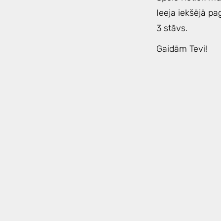
Ieeja iekšējā pa
3 stāvs.
Gaidām Tevi!