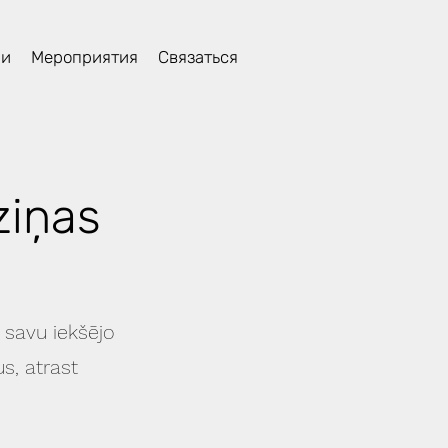
ли
Мероприятия
Связаться
ziņas
 savu iekšējo
s, atrast