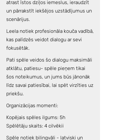
atrast īstos dziļos iemeslus, ieraudzīt
un pārrakstīt iekšējos uzstādījumus un
scenārijus.
Leela notiek profesionāla kouča vadībā,
kas palīdzēs veidot dialogu ar sevi
fokusētāk.
Pati spēle veidos šo dialogu maksimāli
atklātu, patiesu- spēle pieņem tikai
šos noteikumus, un jums būs jānonāk
līdz savai patiesībai, lai spēt virzīties uz
priekšu.
Organizācijas momenti:
Kopējais spēles ilgums: 5h
Spēlētāju skaits: 4 cilvēkii
Spēle notiek bilingvāli - latviski un