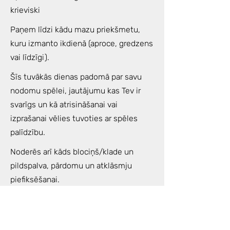
krieviski
Paņem līdzi kādu mazu priekšmetu,
kuru izmanto ikdienā (aproce, gredzens
vai līdzīgi).
Šīs tuvākās dienas padomā par savu
nodomu spēlei, jautājumu kas Tev ir
svarīgs un kā atrisināšanai vai
izprašanai vēlies tuvoties ar spēles
palīdzību.
Noderēs arī kāds blociņš/klade un
pildspalva, pārdomu un atklāsmju
piefiksēšanai.
Spēles laikā jums būs piedāvāta
ceremoniāla tēja, kas palīdzēs jums būt
tonusā un izbaudīt spēles procesu vēl