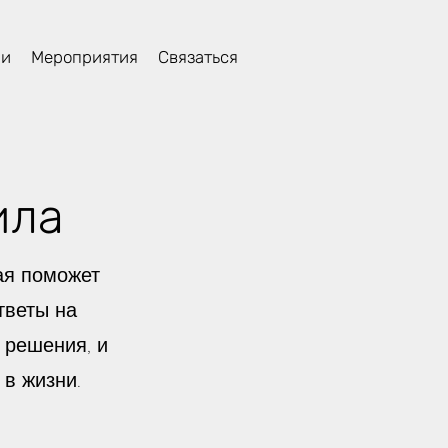
ли
Мероприятия
Связаться
ила
ая поможет
тветы на
 решения, и
 в жизни.