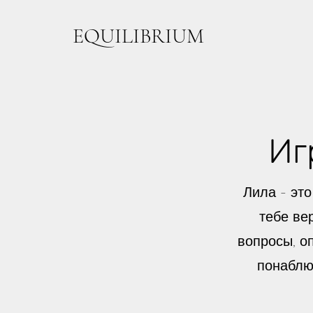
EQUILIBRIUM
Иг
Лила - эт
тебе ве
вопросы, о
понаблюд