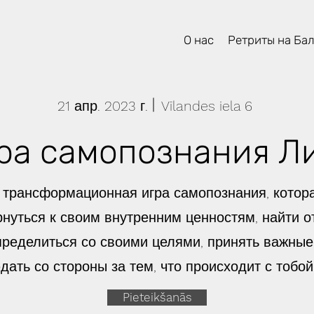
О нас
Ретриты на Ба
21 апр. 2023 г.
Vīlandes iela 6
ра самопознания Л
о трансформационная игра самопознания, котор
рнуться к своим внутренним ценностям, найти о
пределиться со своими целями, принять важные
ать со стороны за тем, что происходит с тобой
Pieteikšanās