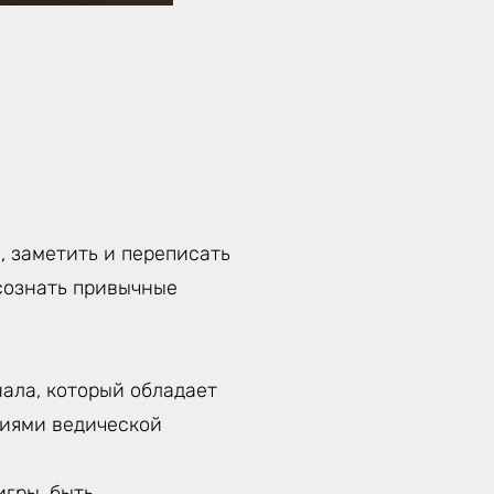
, заметить и переписать
сознать привычные
ала, который обладает
ниями ведической
гры, быть