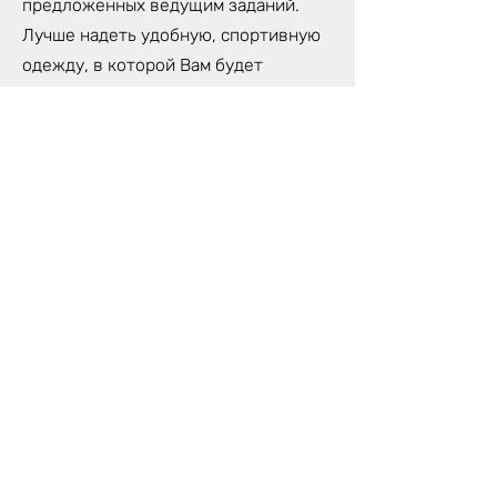
предложенных ведущим заданий.
Лучше надеть удобную, спортивную
одежду, в которой Вам будет
комфортно сидеть на протяжении
всей Игры.
Спустя первые 5-6 часов Игры, мы
делаем обеденную паузу, которую
Вы можете провести либо с другими
игроками, либо в уединении.
Поблизости нашей студии много
хороших ресторанов и парк, где Вы
сможете наполниться свежими
силами, чтобы продолжить свой путь
Лилы.
На протяжении всего процесса Игры