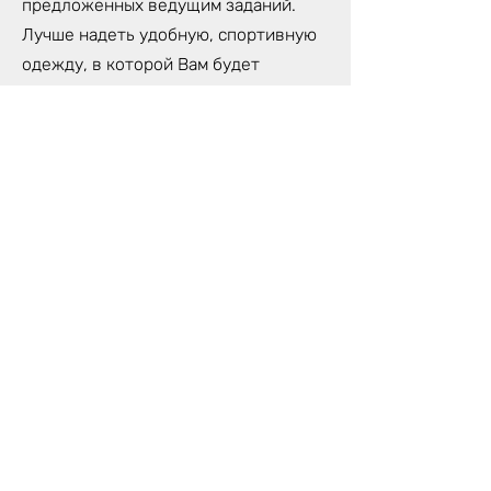
предложенных ведущим заданий.
Лучше надеть удобную, спортивную
одежду, в которой Вам будет
комфортно сидеть на протяжении
всей Игры.
Спустя первые 5-6 часов Игры, мы
делаем обеденную паузу, которую
Вы можете провести либо с другими
игроками, либо в уединении.
Поблизости нашей студии много
хороших ресторанов и парк, где Вы
сможете наполниться свежими
силами, чтобы продолжить свой путь
Лилы.
На протяжении всего процесса Игры