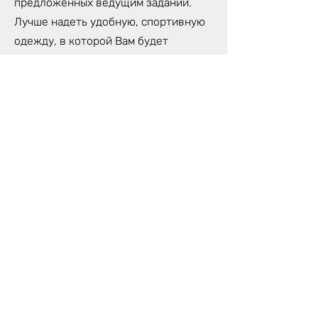
предложенных ведущим заданий.
Лучше надеть удобную, спортивную
одежду, в которой Вам будет
комфортно сидеть на протяжении
всей Игры.
Спустя первые 5-6 часов Игры, мы
делаем обеденную паузу, которую
Вы можете провести либо с другими
игроками, либо в уединении.
Поблизости нашей студии много
хороших ресторанов и парк, где Вы
сможете наполниться свежими
силами, чтобы продолжить свой путь
Лилы.
На протяжении всего процесса Игры