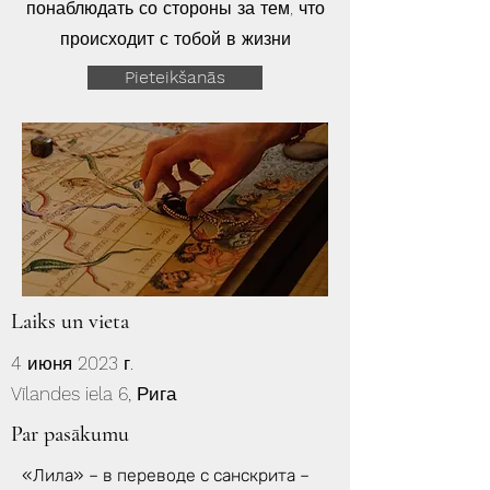
понаблюдать со стороны за тем, что
происходит с тобой в жизни
Pieteikšanās
Laiks un vieta
4 июня 2023 г.
Vīlandes iela 6, Рига
Par pasākumu
«Лила» – в переводе с санскрита –