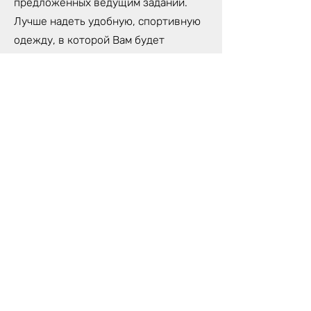
предложенных ведущим заданий.
Лучше надеть удобную, спортивную
одежду, в которой Вам будет
комфортно сидеть на протяжении
всей Игры.
Спустя первые 5-6 часов Игры, мы
делаем обеденную паузу, которую
Вы можете провести либо с другими
игроками, либо в уединении.
Поблизости нашей студии много
хороших ресторанов и парк, где Вы
сможете наполниться свежими
силами, чтобы продолжить свой путь
Лилы.
На протяжении всего процесса Игры