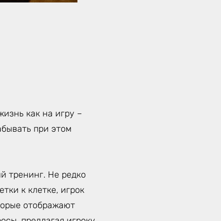
жизнь как на игру –
абывать при этом
й тренинг. Не редко
етки к клетке, игрок
оторые отображают
осы, предлагая игроку