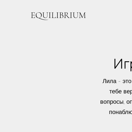
EQUILIBRIUM
Иг
Лила - эт
тебе ве
вопросы, о
понаблю