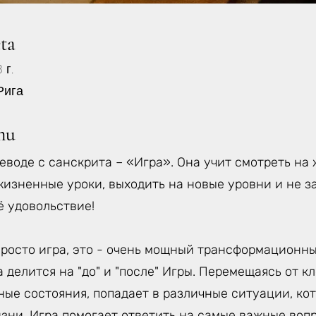
eta
 г.
 Рига
mu
еводе с санскрита – «Игра». Она учит смотреть на 
жизненные уроки, выходить на новые уровни и не з
ё удовольствие!
просто игра, это - очень мощный трансформационны
 делится на "до" и "после" Игры. Перемещаясь от кл
ные состояния, попадает в различные ситуации, к
зни. Игра помогает ответить на самые важные вопр