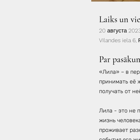
Laiks un vi
20 августа 2023
Vīlandes iela 6,
Par pasāku
«Лила» – в пер
принимать её 
получать от не
Лила - это не 
жизнь человека
проживает раз
события его жи